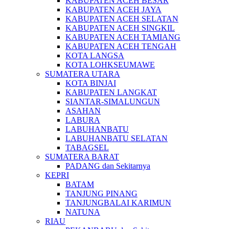
KABUPATEN ACEH BESAR
KABUPATEN ACEH JAYA
KABUPATEN ACEH SELATAN
KABUPATEN ACEH SINGKIL
KABUPATEN ACEH TAMIANG
KABUPATEN ACEH TENGAH
KOTA LANGSA
KOTA LOHKSEUMAWE
SUMATERA UTARA
KOTA BINJAI
KABUPATEN LANGKAT
SIANTAR-SIMALUNGUN
ASAHAN
LABURA
LABUHANBATU
LABUHANBATU SELATAN
TABAGSEL
SUMATERA BARAT
PADANG dan Sekitarnya
KEPRI
BATAM
TANJUNG PINANG
TANJUNGBALAI KARIMUN
NATUNA
RIAU