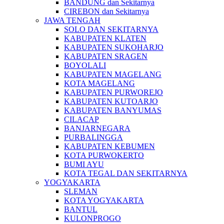
BANDUNG dan Sekitarnya
CIREBON dan Sekitarnya
JAWA TENGAH
SOLO DAN SEKITARNYA
KABUPATEN KLATEN
KABUPATEN SUKOHARJO
KABUPATEN SRAGEN
BOYOLALI
KABUPATEN MAGELANG
KOTA MAGELANG
KABUPATEN PURWOREJO
KABUPATEN KUTOARJO
KABUPATEN BANYUMAS
CILACAP
BANJARNEGARA
PURBALINGGA
KABUPATEN KEBUMEN
KOTA PURWOKERTO
BUMI AYU
KOTA TEGAL DAN SEKITARNYA
YOGYAKARTA
SLEMAN
KOTA YOGYAKARTA
BANTUL
KULONPROGO