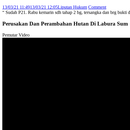
13/03/21 11:49
13/03/21 12:05
Liputan Hukum
Comment
“ Sudah P21. Rabu kemarin sdh tahap 2 bg, tersangka dan brg bukti d
Perusakan Dan Perambahan Hutan Di Labura Sum
Pemutar Video