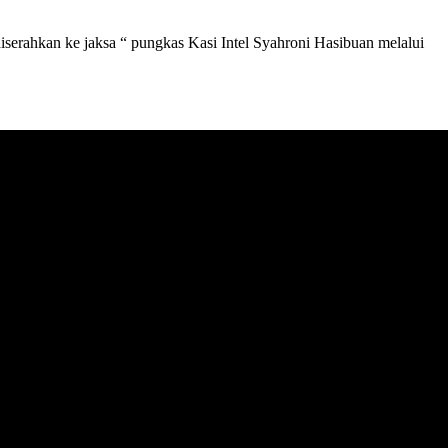
iserahkan ke jaksa “ pungkas Kasi Intel Syahroni Hasibuan melalui