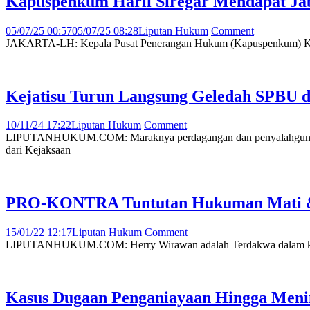
Kapuspenkum Harli Siregar Mendapat Ja
05/07/25 00:57
05/07/25 08:28
Liputan Hukum
Comment
JAKARTA-LH: Kepala Pusat Penerangan Hukum (Kapuspenkum) Kejak
Kejatisu Turun Langsung Geledah SPBU 
10/11/24 17:22
Liputan Hukum
Comment
LIPUTANHUKUM.COM: Maraknya perdagangan dan penyalahgunaan Ba
dari Kejaksaan
PRO-KONTRA Tuntutan Hukuman Mati & K
15/01/22 12:17
Liputan Hukum
Comment
LIPUTANHUKUM.COM: Herry Wirawan adalah Terdakwa dalam kasus p
Kasus Dugaan Penganiayaan Hingga Meni