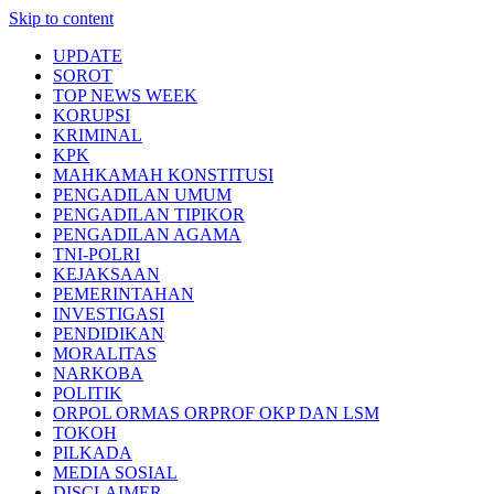
Skip to content
UPDATE
SOROT
TOP NEWS WEEK
KORUPSI
KRIMINAL
KPK
MAHKAMAH KONSTITUSI
PENGADILAN UMUM
PENGADILAN TIPIKOR
PENGADILAN AGAMA
TNI-POLRI
KEJAKSAAN
PEMERINTAHAN
INVESTIGASI
PENDIDIKAN
MORALITAS
NARKOBA
POLITIK
ORPOL ORMAS ORPROF OKP DAN LSM
TOKOH
PILKADA
MEDIA SOSIAL
DISCLAIMER