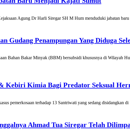
batan Baru Menjadi Kajati Sumut
saan Agung Dr Harli Siregar SH M Hum menduduki jabatan baru yak
dan Gudang Penampungan Yang Diduga Sel
han Bakar Minyak (BBM) bersubsidi khususnya di Wilayah Hukum 
ebiri Kimia Bagi Predator Seksual Her
emerkosaan terhadap 13 Santriwati yang sedang disidangkan di P
nggalnya Ahmad Tua Siregar Telah Dilimp