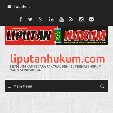
Skip
Top Menu
to
content
liputanhukum.com
MENGUNGKAP SECARA FAKTUAL DEMI SUPREMASI HUKUM
YANG BERKEADILAN
Main Menu