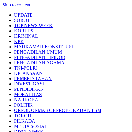
Skip to content
UPDATE
SOROT
TOP NEWS WEEK
KORUPSI
KRIMINAL
KPK
MAHKAMAH KONSTITUSI
PENGADILAN UMUM
PENGADILAN TIPIKOR
PENGADILAN AGAMA
TNI-POLRI
KEJAKSAAN
PEMERINTAHAN
INVESTIGASI
PENDIDIKAN
MORALITAS
NARKOBA
POLITIK
ORPOL ORMAS ORPROF OKP DAN LSM
TOKOH
PILKADA
MEDIA SOSIAL
DISCLAIMER