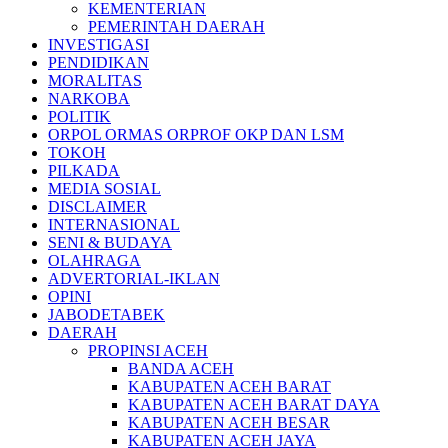
KEMENTERIAN
PEMERINTAH DAERAH
INVESTIGASI
PENDIDIKAN
MORALITAS
NARKOBA
POLITIK
ORPOL ORMAS ORPROF OKP DAN LSM
TOKOH
PILKADA
MEDIA SOSIAL
DISCLAIMER
INTERNASIONAL
SENI & BUDAYA
OLAHRAGA
ADVERTORIAL-IKLAN
OPINI
JABODETABEK
DAERAH
PROPINSI ACEH
BANDA ACEH
KABUPATEN ACEH BARAT
KABUPATEN ACEH BARAT DAYA
KABUPATEN ACEH BESAR
KABUPATEN ACEH JAYA