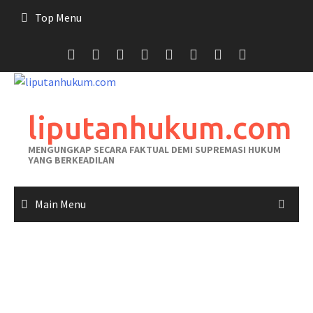
Skip
Top Menu
to
content
liputanhukum.com
MENGUNGKAP SECARA FAKTUAL DEMI SUPREMASI HUKUM
YANG BERKEADILAN
Main Menu