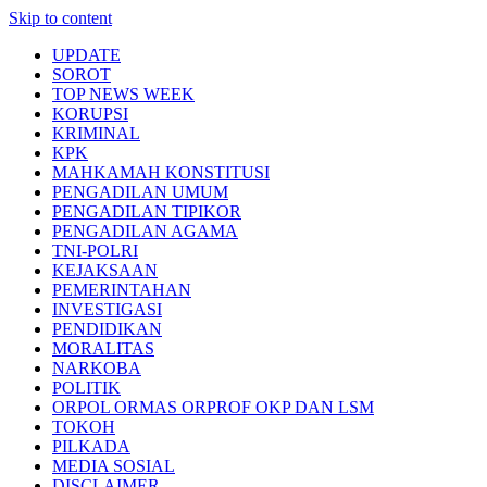
Skip to content
UPDATE
SOROT
TOP NEWS WEEK
KORUPSI
KRIMINAL
KPK
MAHKAMAH KONSTITUSI
PENGADILAN UMUM
PENGADILAN TIPIKOR
PENGADILAN AGAMA
TNI-POLRI
KEJAKSAAN
PEMERINTAHAN
INVESTIGASI
PENDIDIKAN
MORALITAS
NARKOBA
POLITIK
ORPOL ORMAS ORPROF OKP DAN LSM
TOKOH
PILKADA
MEDIA SOSIAL
DISCLAIMER