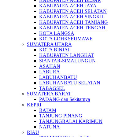
KABUPATEN ACEH BESAR
KABUPATEN ACEH JAYA
KABUPATEN ACEH SELATAN
KABUPATEN ACEH SINGKIL
KABUPATEN ACEH TAMIANG
KABUPATEN ACEH TENGAH
KOTA LANGSA
KOTA LOHKSEUMAWE
SUMATERA UTARA
KOTA BINJAI
KABUPATEN LANGKAT
SIANTAR-SIMALUNGUN
ASAHAN
LABURA
LABUHANBATU
LABUHANBATU SELATAN
TABAGSEL
SUMATERA BARAT
PADANG dan Sekitarnya
KEPRI
BATAM
TANJUNG PINANG
TANJUNGBALAI KARIMUN
NATUNA
RIAU