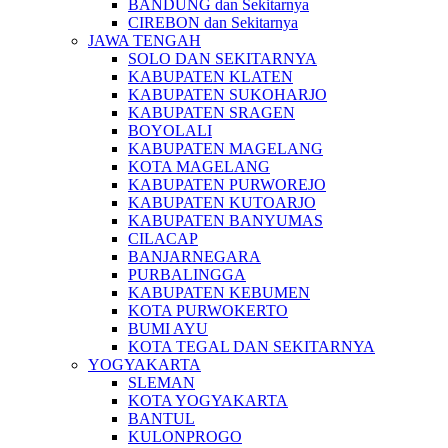
BANDUNG dan Sekitarnya
CIREBON dan Sekitarnya
JAWA TENGAH
SOLO DAN SEKITARNYA
KABUPATEN KLATEN
KABUPATEN SUKOHARJO
KABUPATEN SRAGEN
BOYOLALI
KABUPATEN MAGELANG
KOTA MAGELANG
KABUPATEN PURWOREJO
KABUPATEN KUTOARJO
KABUPATEN BANYUMAS
CILACAP
BANJARNEGARA
PURBALINGGA
KABUPATEN KEBUMEN
KOTA PURWOKERTO
BUMI AYU
KOTA TEGAL DAN SEKITARNYA
YOGYAKARTA
SLEMAN
KOTA YOGYAKARTA
BANTUL
KULONPROGO