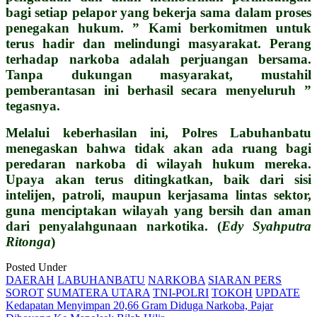
bagi setiap pelapor yang bekerja sama dalam proses
penegakan hukum. ” Kami berkomitmen untuk
terus hadir dan melindungi masyarakat. Perang
terhadap narkoba adalah perjuangan bersama.
Tanpa dukungan masyarakat, mustahil
pemberantasan ini berhasil secara menyeluruh ”
tegasnya.
Melalui keberhasilan ini, Polres Labuhanbatu
menegaskan bahwa tidak akan ada ruang bagi
peredaran narkoba di wilayah hukum mereka.
Upaya akan terus ditingkatkan, baik dari sisi
intelijen, patroli, maupun kerjasama lintas sektor,
guna menciptakan wilayah yang bersih dan aman
dari penyalahgunaan narkotika. (
Edy Syahputra
Ritonga
)
Posted Under
DAERAH
LABUHANBATU
NARKOBA
SIARAN PERS
SOROT
SUMATERA UTARA
TNI-POLRI
TOKOH
UPDATE
Post
Kedapatan Menyimpan 20,66 Gram Diduga Narkoba, Pajar