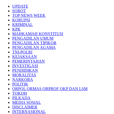
Skip
UPDATE
to
SOROT
content
TOP NEWS WEEK
KORUPSI
KRIMINAL
KPK
MAHKAMAH KONSTITUSI
PENGADILAN UMUM
PENGADILAN TIPIKOR
PENGADILAN AGAMA
TNI-POLRI
KEJAKSAAN
PEMERINTAHAN
INVESTIGASI
PENDIDIKAN
MORALITAS
NARKOBA
POLITIK
ORPOL ORMAS ORPROF OKP DAN LSM
TOKOH
PILKADA
MEDIA SOSIAL
DISCLAIMER
INTERNASIONAL