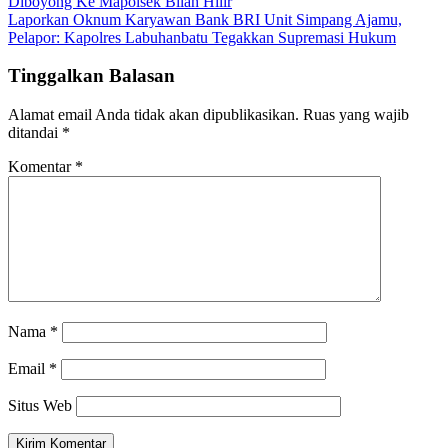
Diboyong Ke Mapolsek Bilah Hilir
navigation
Laporkan Oknum Karyawan Bank BRI Unit Simpang Ajamu,
Pelapor: Kapolres Labuhanbatu Tegakkan Supremasi Hukum
Tinggalkan Balasan
Alamat email Anda tidak akan dipublikasikan.
Ruas yang wajib
ditandai
*
Komentar
*
Nama
*
Email
*
Situs Web