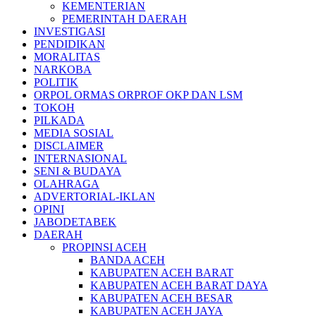
KEMENTERIAN
PEMERINTAH DAERAH
INVESTIGASI
PENDIDIKAN
MORALITAS
NARKOBA
POLITIK
ORPOL ORMAS ORPROF OKP DAN LSM
TOKOH
PILKADA
MEDIA SOSIAL
DISCLAIMER
INTERNASIONAL
SENI & BUDAYA
OLAHRAGA
ADVERTORIAL-IKLAN
OPINI
JABODETABEK
DAERAH
PROPINSI ACEH
BANDA ACEH
KABUPATEN ACEH BARAT
KABUPATEN ACEH BARAT DAYA
KABUPATEN ACEH BESAR
KABUPATEN ACEH JAYA