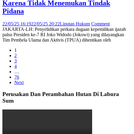
Karena Tidak Menemukan Tindak
Pidana
22/05/25 16:19
22/05/25 20:22
Liputan Hukum
Comment
JAKARTA-LH: Penyelidikan perkara dugaan kepemilikan ijazah
palsu Presiden ke-7 RI Joko Widodo (Jokowi) yang dilayangkan
Tim Pembela Ulama dan Aktivis (TPUA) dihentikan oleh
Posts
1
2
navigation
3
4
…
76
Next
Perusakan Dan Perambahan Hutan Di Labura
Sum