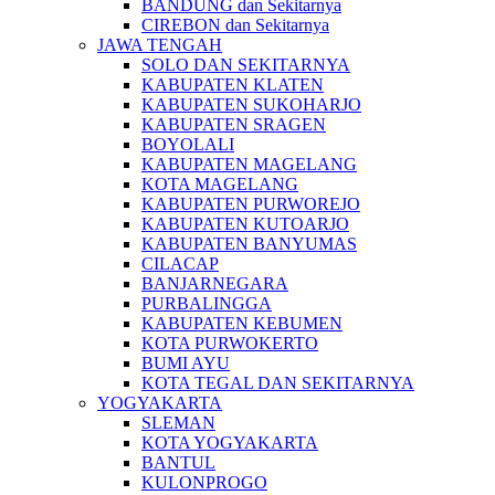
BANDUNG dan Sekitarnya
CIREBON dan Sekitarnya
JAWA TENGAH
SOLO DAN SEKITARNYA
KABUPATEN KLATEN
KABUPATEN SUKOHARJO
KABUPATEN SRAGEN
BOYOLALI
KABUPATEN MAGELANG
KOTA MAGELANG
KABUPATEN PURWOREJO
KABUPATEN KUTOARJO
KABUPATEN BANYUMAS
CILACAP
BANJARNEGARA
PURBALINGGA
KABUPATEN KEBUMEN
KOTA PURWOKERTO
BUMI AYU
KOTA TEGAL DAN SEKITARNYA
YOGYAKARTA
SLEMAN
KOTA YOGYAKARTA
BANTUL
KULONPROGO