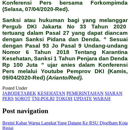
Konferensi Pers bersama Forkompimda
(Selasa, 07/04/2020-Red).
Sanksi atau hukuman bagi yang melanggar
Pergub DKI Jakarta No 33 Tahun 2020
tertuang dalam Pasal 27 yang dapat diancam
dengan Sanksi Pidana dan Denda. ” Sesuai
dengan Pasal 93 Jo Pasal 9 Undang-undang
Nomor 6 Tahun 2018 Tentang Karantina
Kesehatan, Sanksi 1 Tahun Penjara dan Denda
Rp 100 Juta ” ujar anies dalam Konferensi
Pers melalui Youtube Pemprov DKI (Kamis,
09/04/2020-Red)
(Arianto/Red).
Posted Under
JABODETABEK
KESEHATAN
PEMERINTAHAN
SIARAN
PERS
SOROT
TNI-POLRI
TOKOH
UPDATE
WABAH
Post navigation
Begini Kabar Warga Langkat Yang Datang Ke RSU Djoelham Kota
Binjai