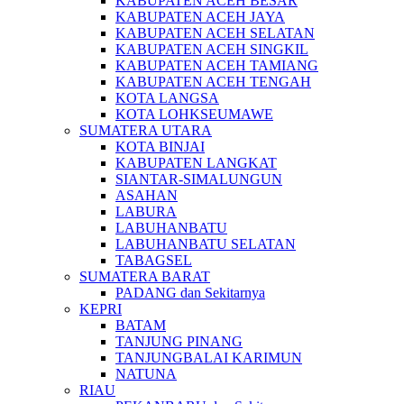
KABUPATEN ACEH BESAR
KABUPATEN ACEH JAYA
KABUPATEN ACEH SELATAN
KABUPATEN ACEH SINGKIL
KABUPATEN ACEH TAMIANG
KABUPATEN ACEH TENGAH
KOTA LANGSA
KOTA LOHKSEUMAWE
SUMATERA UTARA
KOTA BINJAI
KABUPATEN LANGKAT
SIANTAR-SIMALUNGUN
ASAHAN
LABURA
LABUHANBATU
LABUHANBATU SELATAN
TABAGSEL
SUMATERA BARAT
PADANG dan Sekitarnya
KEPRI
BATAM
TANJUNG PINANG
TANJUNGBALAI KARIMUN
NATUNA
RIAU