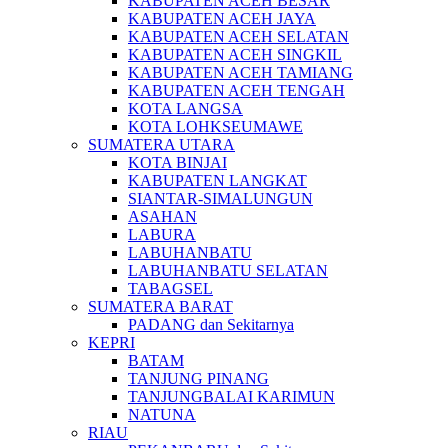
KABUPATEN ACEH BESAR
KABUPATEN ACEH JAYA
KABUPATEN ACEH SELATAN
KABUPATEN ACEH SINGKIL
KABUPATEN ACEH TAMIANG
KABUPATEN ACEH TENGAH
KOTA LANGSA
KOTA LOHKSEUMAWE
SUMATERA UTARA
KOTA BINJAI
KABUPATEN LANGKAT
SIANTAR-SIMALUNGUN
ASAHAN
LABURA
LABUHANBATU
LABUHANBATU SELATAN
TABAGSEL
SUMATERA BARAT
PADANG dan Sekitarnya
KEPRI
BATAM
TANJUNG PINANG
TANJUNGBALAI KARIMUN
NATUNA
RIAU