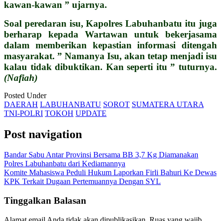
kawan-kawan ” ujarnya.
Soal peredaran isu, Kapolres Labuhanbatu itu juga
berharap kepada Wartawan untuk bekerjasama
dalam memberikan kepastian informasi ditengah
masyarakat.
” Namanya Isu, akan tetap menjadi isu
kalau tidak dibuktikan. Kan seperti itu ” tuturnya.
(Nafiah)
Posted Under
DAERAH
LABUHANBATU
SOROT
SUMATERA UTARA
TNI-POLRI
TOKOH
UPDATE
Post navigation
Bandar Sabu Antar Provinsi Bersama BB 3,7 Kg Diamanakan
Polres Labuhanbatu dari Kediamannya
Komite Mahasiswa Peduli Hukum Laporkan Firli Bahuri Ke Dewas
KPK Terkait Dugaan Pertemuannya Dengan SYL
Tinggalkan Balasan
Alamat email Anda tidak akan dipublikasikan.
Ruas yang wajib