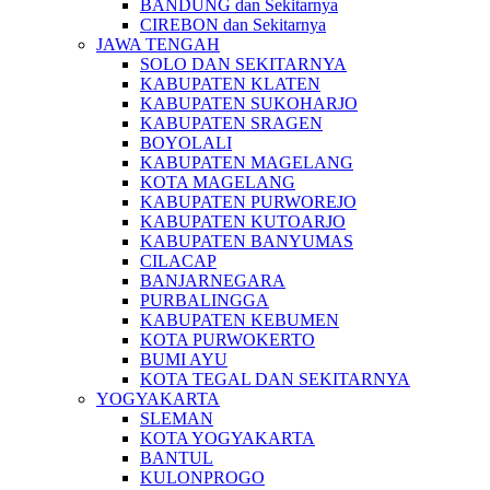
BANDUNG dan Sekitarnya
CIREBON dan Sekitarnya
JAWA TENGAH
SOLO DAN SEKITARNYA
KABUPATEN KLATEN
KABUPATEN SUKOHARJO
KABUPATEN SRAGEN
BOYOLALI
KABUPATEN MAGELANG
KOTA MAGELANG
KABUPATEN PURWOREJO
KABUPATEN KUTOARJO
KABUPATEN BANYUMAS
CILACAP
BANJARNEGARA
PURBALINGGA
KABUPATEN KEBUMEN
KOTA PURWOKERTO
BUMI AYU
KOTA TEGAL DAN SEKITARNYA
YOGYAKARTA
SLEMAN
KOTA YOGYAKARTA
BANTUL
KULONPROGO