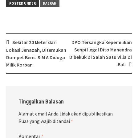
POSTED UNDER
DAERAH
Post
Sekitar 20 Meter dari
DPO Tersangka Kepemilikan
navigation
Senpi Ilegal Dito Mahendra
Lokasi Jenazah, Ditemukan
Dibekuk Di Salah Satu Villa Di
Dompet Berisi SIM A Diduga
Bali
Milik Korban
Tinggalkan Balasan
Alamat email Anda tidak akan dipublikasikan.
Ruas yang wajib ditandai
*
Komentar
*