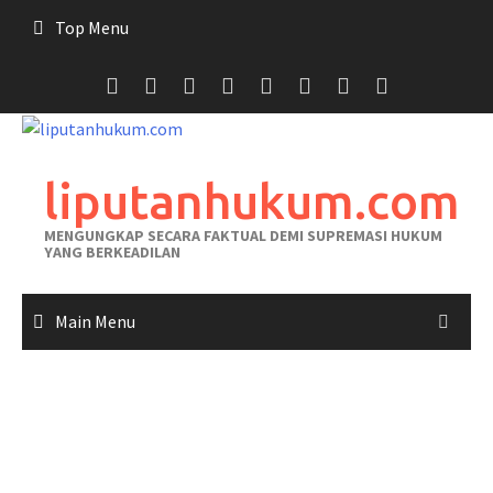
Skip
Top Menu
to
content
liputanhukum.com
MENGUNGKAP SECARA FAKTUAL DEMI SUPREMASI HUKUM
YANG BERKEADILAN
Main Menu