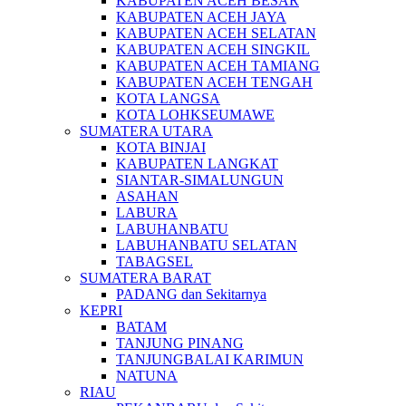
KABUPATEN ACEH BESAR
KABUPATEN ACEH JAYA
KABUPATEN ACEH SELATAN
KABUPATEN ACEH SINGKIL
KABUPATEN ACEH TAMIANG
KABUPATEN ACEH TENGAH
KOTA LANGSA
KOTA LOHKSEUMAWE
SUMATERA UTARA
KOTA BINJAI
KABUPATEN LANGKAT
SIANTAR-SIMALUNGUN
ASAHAN
LABURA
LABUHANBATU
LABUHANBATU SELATAN
TABAGSEL
SUMATERA BARAT
PADANG dan Sekitarnya
KEPRI
BATAM
TANJUNG PINANG
TANJUNGBALAI KARIMUN
NATUNA
RIAU