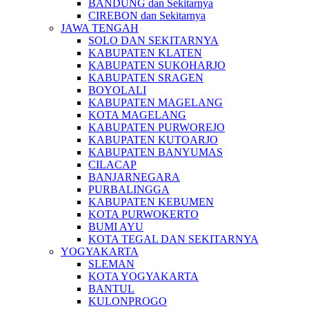
BANDUNG dan Sekitarnya
CIREBON dan Sekitarnya
JAWA TENGAH
SOLO DAN SEKITARNYA
KABUPATEN KLATEN
KABUPATEN SUKOHARJO
KABUPATEN SRAGEN
BOYOLALI
KABUPATEN MAGELANG
KOTA MAGELANG
KABUPATEN PURWOREJO
KABUPATEN KUTOARJO
KABUPATEN BANYUMAS
CILACAP
BANJARNEGARA
PURBALINGGA
KABUPATEN KEBUMEN
KOTA PURWOKERTO
BUMI AYU
KOTA TEGAL DAN SEKITARNYA
YOGYAKARTA
SLEMAN
KOTA YOGYAKARTA
BANTUL
KULONPROGO