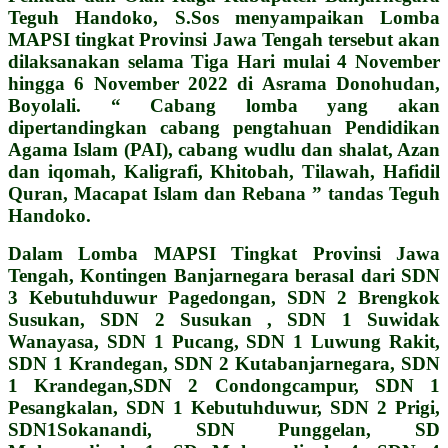
Teguh Handoko, S.Sos menyampaikan Lomba
MAPSI tingkat Provinsi Jawa Tengah tersebut akan
dilaksanakan selama Tiga Hari mulai 4 November
hingga 6 November 2022 di Asrama Donohudan,
Boyolali. “ Cabang lomba yang akan
dipertandingkan cabang pengtahuan Pendidikan
Agama Islam (PAI), cabang wudlu dan shalat, Azan
dan iqomah, Kaligrafi, Khitobah, Tilawah, Hafidil
Quran, Macapat Islam dan Rebana ” tandas Teguh
Handoko.
Dalam Lomba MAPSI Tingkat Provinsi Jawa
Tengah, Kontingen Banjarnegara berasal dari SDN
3 Kebutuhduwur Pagedongan, SDN 2 Brengkok
Susukan, SDN 2 Susukan , SDN 1 Suwidak
Wanayasa, SDN 1 Pucang, SDN 1 Luwung Rakit,
SDN 1 Krandegan, SDN 2 Kutabanjarnegara, SDN
1 Krandegan,SDN 2 Condongcampur, SDN 1
Pesangkalan, SDN 1 Kebutuhduwur, SDN 2 Prigi,
SDN1Sokanandi, SDN Punggelan, SD