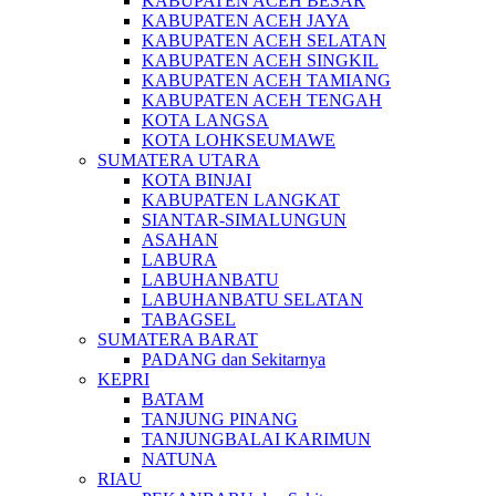
KABUPATEN ACEH BESAR
KABUPATEN ACEH JAYA
KABUPATEN ACEH SELATAN
KABUPATEN ACEH SINGKIL
KABUPATEN ACEH TAMIANG
KABUPATEN ACEH TENGAH
KOTA LANGSA
KOTA LOHKSEUMAWE
SUMATERA UTARA
KOTA BINJAI
KABUPATEN LANGKAT
SIANTAR-SIMALUNGUN
ASAHAN
LABURA
LABUHANBATU
LABUHANBATU SELATAN
TABAGSEL
SUMATERA BARAT
PADANG dan Sekitarnya
KEPRI
BATAM
TANJUNG PINANG
TANJUNGBALAI KARIMUN
NATUNA
RIAU