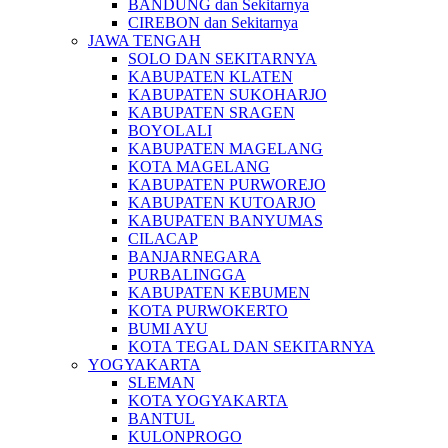
BANDUNG dan Sekitarnya
CIREBON dan Sekitarnya
JAWA TENGAH
SOLO DAN SEKITARNYA
KABUPATEN KLATEN
KABUPATEN SUKOHARJO
KABUPATEN SRAGEN
BOYOLALI
KABUPATEN MAGELANG
KOTA MAGELANG
KABUPATEN PURWOREJO
KABUPATEN KUTOARJO
KABUPATEN BANYUMAS
CILACAP
BANJARNEGARA
PURBALINGGA
KABUPATEN KEBUMEN
KOTA PURWOKERTO
BUMI AYU
KOTA TEGAL DAN SEKITARNYA
YOGYAKARTA
SLEMAN
KOTA YOGYAKARTA
BANTUL
KULONPROGO