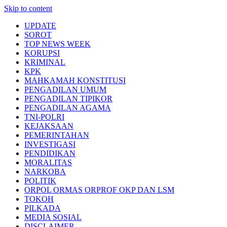
Skip to content
UPDATE
SOROT
TOP NEWS WEEK
KORUPSI
KRIMINAL
KPK
MAHKAMAH KONSTITUSI
PENGADILAN UMUM
PENGADILAN TIPIKOR
PENGADILAN AGAMA
TNI-POLRI
KEJAKSAAN
PEMERINTAHAN
INVESTIGASI
PENDIDIKAN
MORALITAS
NARKOBA
POLITIK
ORPOL ORMAS ORPROF OKP DAN LSM
TOKOH
PILKADA
MEDIA SOSIAL
DISCLAIMER