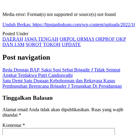
Media error: Format(s) not supported or source(s) not found
Unduh Berkas: https://liputanhukum.com/wp-content/uploads
Posted Under
DAERAH
JAWA TENGAH
ORPOL ORMAS ORPROF OKP
00:00
DAN LSM
SOROT
TOKOH
UPDATE
Post navigation
Beda Dengan BAP, Saksi Susi Sebut Brigadir J Tidak Sempat
Angkat Terdakwa Putri Candrawathi
Satu Demi Satu Dugaan Kebohongan dan Rekayasa Kasus
Pembunuhan Berencana Brigader J Terungkap Di Persidangan
Tinggalkan Balasan
Alamat email Anda tidak akan dipublikasikan.
Ruas yang wajib
ditandai
*
Komentar
*