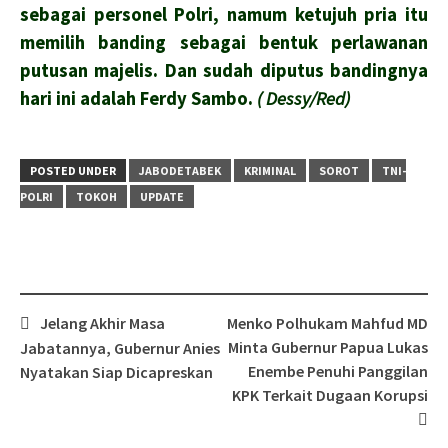
sebagai personel Polri, namum ketujuh pria itu
memilih banding sebagai bentuk perlawanan
putusan majelis. Dan sudah diputus bandingnya
hari ini adalah Ferdy Sambo.
( Dessy/Red)
POSTED UNDER
JABODETABEK
KRIMINAL
SOROT
TNI-
POLRI
TOKOH
UPDATE
Post
Jelang Akhir Masa
Menko Polhukam Mahfud MD
navigation
Minta Gubernur Papua Lukas
Jabatannya, Gubernur Anies
Enembe Penuhi Panggilan
Nyatakan Siap Dicapreskan
KPK Terkait Dugaan Korupsi