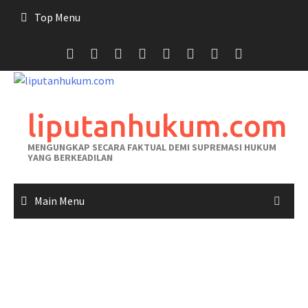
Skip
Top Menu
to
content
liputanhukum.com
MENGUNGKAP SECARA FAKTUAL DEMI SUPREMASI HUKUM
YANG BERKEADILAN
Main Menu