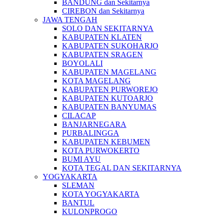
BANDUNG dan Sekitarnya
CIREBON dan Sekitarnya
JAWA TENGAH
SOLO DAN SEKITARNYA
KABUPATEN KLATEN
KABUPATEN SUKOHARJO
KABUPATEN SRAGEN
BOYOLALI
KABUPATEN MAGELANG
KOTA MAGELANG
KABUPATEN PURWOREJO
KABUPATEN KUTOARJO
KABUPATEN BANYUMAS
CILACAP
BANJARNEGARA
PURBALINGGA
KABUPATEN KEBUMEN
KOTA PURWOKERTO
BUMI AYU
KOTA TEGAL DAN SEKITARNYA
YOGYAKARTA
SLEMAN
KOTA YOGYAKARTA
BANTUL
KULONPROGO