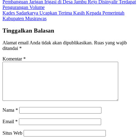
Pembanguan Jarigan Irigasi di Desa Jambu Rejo Disinyalir Terdapat
Pengurangan Volume
Kades Sadarkarya Ucapkan Terima Kasih Kepada Pemerintah
Kabupaten Musirawas
Tinggalkan Balasan
Alamat email Anda tidak akan dipublikasikan.
Ruas yang wajib
ditandai
*
Komentar
*
Nama
*
Email
*
Situs Web