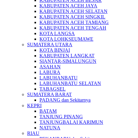
KABUPATEN ACEH BESAR
KABUPATEN ACEH JAYA
KABUPATEN ACEH SELATAN
KABUPATEN ACEH SINGKIL
KABUPATEN ACEH TAMIANG
KABUPATEN ACEH TENGAH
KOTA LANGSA
KOTA LOHKSEUMAWE
SUMATERA UTARA
KOTA BINJAI
KABUPATEN LANGKAT
SIANTAR-SIMALUNGUN
ASAHAN
LABURA
LABUHANBATU
LABUHANBATU SELATAN
TABAGSEL
SUMATERA BARAT
PADANG dan Sekitarnya
KEPRI
BATAM
TANJUNG PINANG
TANJUNGBALAI KARIMUN
NATUNA
RIAU