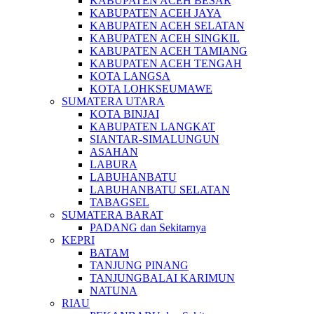
KABUPATEN ACEH BESAR
KABUPATEN ACEH JAYA
KABUPATEN ACEH SELATAN
KABUPATEN ACEH SINGKIL
KABUPATEN ACEH TAMIANG
KABUPATEN ACEH TENGAH
KOTA LANGSA
KOTA LOHKSEUMAWE
SUMATERA UTARA
KOTA BINJAI
KABUPATEN LANGKAT
SIANTAR-SIMALUNGUN
ASAHAN
LABURA
LABUHANBATU
LABUHANBATU SELATAN
TABAGSEL
SUMATERA BARAT
PADANG dan Sekitarnya
KEPRI
BATAM
TANJUNG PINANG
TANJUNGBALAI KARIMUN
NATUNA
RIAU