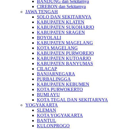
BANDUNG dan Sekitarnya
CIREBON dan Sekitarnya
JAWA TENGAH
SOLO DAN SEKITARNYA
KABUPATEN KLATEN
KABUPATEN SUKOHARJO
KABUPATEN SRAGEN
BOYOLALI
KABUPATEN MAGELANG
KOTA MAGELANG
KABUPATEN PURWOREJO
KABUPATEN KUTOARJO
KABUPATEN BANYUMAS
CILACAP
BANJARNEGARA
PURBALINGGA
KABUPATEN KEBUMEN
KOTA PURWOKERTO
BUMI AYU
KOTA TEGAL DAN SEKITARNYA
YOGYAKARTA
SLEMAN
KOTA YOGYAKARTA
BANTUL
KULONPROGO