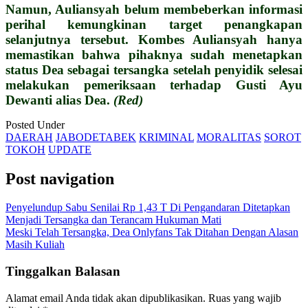
Namun, Auliansyah belum membeberkan informasi
perihal kemungkinan target penangkapan
selanjutnya tersebut. Kombes Auliansyah hanya
memastikan bahwa pihaknya sudah menetapkan
status Dea sebagai tersangka setelah penyidik selesai
melakukan pemeriksaan terhadap Gusti Ayu
Dewanti alias Dea.
(Red)
Posted Under
DAERAH
JABODETABEK
KRIMINAL
MORALITAS
SOROT
TOKOH
UPDATE
Post navigation
Penyelundup Sabu Senilai Rp 1,43 T Di Pengandaran Ditetapkan
Menjadi Tersangka dan Terancam Hukuman Mati
Meski Telah Tersangka, Dea Onlyfans Tak Ditahan Dengan Alasan
Masih Kuliah
Tinggalkan Balasan
Alamat email Anda tidak akan dipublikasikan.
Ruas yang wajib