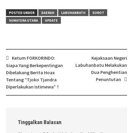
POSTED UNDER
DAERAH
LABUHANBATU
SOROT
SUMATERA UTARA
UPDATE
Post
Ketum FORKORINDO:
Kejaksaan Negeri
navigation
Labuhanbatu Melakukan
Siapa Yang Berkepentingan
Dua Penghentian
Dibelakang Berita Hoax
Penuntutan
Tentang “Tjoko Tjandra
Diperlakukan Istimewa” ?
Tinggalkan Balasan