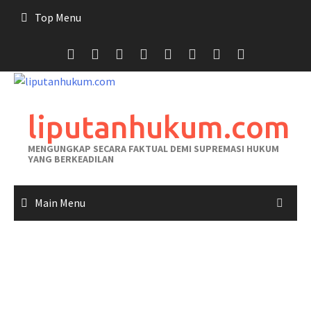
Skip
Top Menu
to
content
liputanhukum.com
MENGUNGKAP SECARA FAKTUAL DEMI SUPREMASI HUKUM
YANG BERKEADILAN
Main Menu