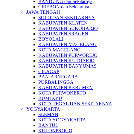
BANDUNG dan Sekitarnya
CIREBON dan Sekitarnya
JAWA TENGAH
SOLO DAN SEKITARNYA
KABUPATEN KLATEN
KABUPATEN SUKOHARJO
KABUPATEN SRAGEN
BOYOLALI
KABUPATEN MAGELANG
KOTA MAGELANG
KABUPATEN PURWOREJO
KABUPATEN KUTOARJO
KABUPATEN BANYUMAS
CILACAP
BANJARNEGARA
PURBALINGGA
KABUPATEN KEBUMEN
KOTA PURWOKERTO
BUMI AYU
KOTA TEGAL DAN SEKITARNYA
YOGYAKARTA
SLEMAN
KOTA YOGYAKARTA
BANTUL
KULONPROGO