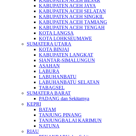
KABUPATEN ACEH BESAR
KABUPATEN ACEH JAYA
KABUPATEN ACEH SELATAN
KABUPATEN ACEH SINGKIL
KABUPATEN ACEH TAMIANG
KABUPATEN ACEH TENGAH
KOTA LANGSA
KOTA LOHKSEUMAWE
SUMATERA UTARA
KOTA BINJAI
KABUPATEN LANGKAT
SIANTAR-SIMALUNGUN
ASAHAN
LABURA
LABUHANBATU
LABUHANBATU SELATAN
TABAGSEL
SUMATERA BARAT
PADANG dan Sekitarnya
KEPRI
BATAM
TANJUNG PINANG
TANJUNGBALAI KARIMUN
NATUNA
RIAU