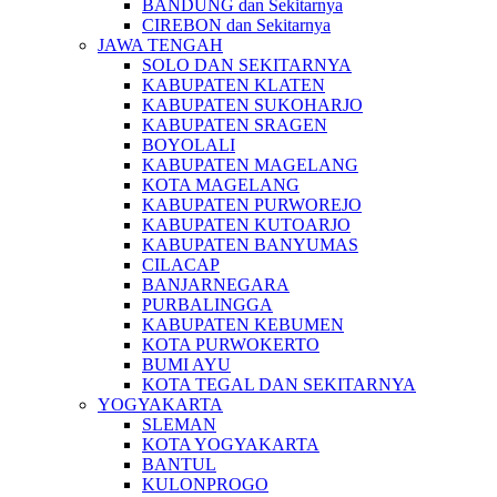
BANDUNG dan Sekitarnya
CIREBON dan Sekitarnya
JAWA TENGAH
SOLO DAN SEKITARNYA
KABUPATEN KLATEN
KABUPATEN SUKOHARJO
KABUPATEN SRAGEN
BOYOLALI
KABUPATEN MAGELANG
KOTA MAGELANG
KABUPATEN PURWOREJO
KABUPATEN KUTOARJO
KABUPATEN BANYUMAS
CILACAP
BANJARNEGARA
PURBALINGGA
KABUPATEN KEBUMEN
KOTA PURWOKERTO
BUMI AYU
KOTA TEGAL DAN SEKITARNYA
YOGYAKARTA
SLEMAN
KOTA YOGYAKARTA
BANTUL
KULONPROGO