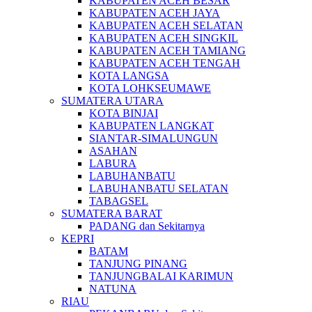
KABUPATEN ACEH BESAR
KABUPATEN ACEH JAYA
KABUPATEN ACEH SELATAN
KABUPATEN ACEH SINGKIL
KABUPATEN ACEH TAMIANG
KABUPATEN ACEH TENGAH
KOTA LANGSA
KOTA LOHKSEUMAWE
SUMATERA UTARA
KOTA BINJAI
KABUPATEN LANGKAT
SIANTAR-SIMALUNGUN
ASAHAN
LABURA
LABUHANBATU
LABUHANBATU SELATAN
TABAGSEL
SUMATERA BARAT
PADANG dan Sekitarnya
KEPRI
BATAM
TANJUNG PINANG
TANJUNGBALAI KARIMUN
NATUNA
RIAU