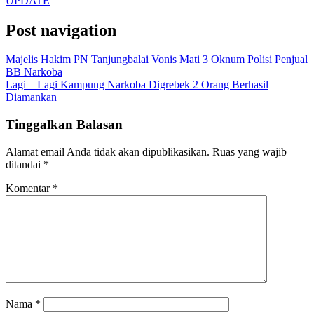
UPDATE
Post navigation
Majelis Hakim PN Tanjungbalai Vonis Mati 3 Oknum Polisi Penjual
BB Narkoba
Lagi – Lagi Kampung Narkoba Digrebek 2 Orang Berhasil
Diamankan
Tinggalkan Balasan
Alamat email Anda tidak akan dipublikasikan.
Ruas yang wajib
ditandai
*
Komentar
*
Nama
*