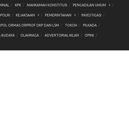
MINAL
KPK
MAHKAMAH KONSTITUSI
PENGADILAN UMUM
-POLRI
KEJAKSAAN
PEMERINTAHAN
INVESTIGASI
POL ORMAS ORPROF OKP DAN LSM
TOKOH
PILKADA
& BUDAYA
OLAHRAGA
ADVERTORIAL-IKLAN
OPINI