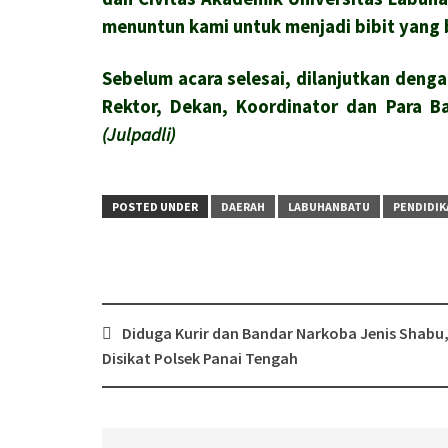
menuntun kami untuk menjadi bibit yang 
Sebelum acara selesai, dilanjutkan deng
Rektor, Dekan, Koordinator dan Para B
(Julpadli)
POSTED UNDER
DAERAH
LABUHANBATU
PENDIDIK
Post
Diduga Kurir dan Bandar Narkoba Jenis Shabu
navigation
Disikat Polsek Panai Tengah