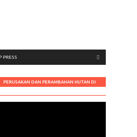
P PRESS
PERUSAKAN DAN PERAMBAHAN HUTAN DI
LABURA SUM
Pemutar
ideo