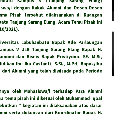
hanbatu Kampus V (Tanjung Sarang Elang)
iswa/i dengan Kakak Alumni dan Dosen-Dosen
emu Pisah tersebut dilaksanakan di Ruangan
atu Tanjung Sarang Elang. Acara Temu Pisah ini
10/2021).
niversitas Labuhanbatu Bapak Ade Parlaungan
 Kampus V ULB Tanjung Sarang Elang Bapak H.
konomi dan Bisnis Bapak Pristiyono, SE. M.Si,
dikan Ibu Ika Castanti, S.Si., M.Pd, Bapak/Ibu
a dari Alumni yang telah diwisuda pada Periode
unnya oleh Mahasiswa/i terhadap Para Alumni
ra temu pisah ini diketuai oleh Muhammad Iqbal
ebutkan ” kegiatan ini dilaksanakan atas dasar
mni serta dukungan dari Koordinator Bapak H.