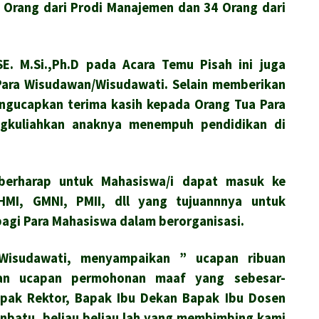
36 Orang dari Prodi Manajemen dan 34 Orang dari
E. M.Si.,Ph.D pada Acara Temu Pisah ini juga
ara Wisudawan/Wisudawati. Selain memberikan
engucapkan terima kasih kepada Orang Tua Para
gkuliahkan anaknya menempuh pendidikan di
berharap untuk Mahasiswa/i dapat masuk ke
HMI, GMNI, PMII, dll yang tujuannnya untuk
gi Para Mahasiswa dalam berorganisasi.
/Wisudawati, menyampaikan ” ucapan ribuan
dan ucapan permohonan maaf yang sebesar-
pak Rektor, Bapak Ibu Dekan Bapak Ibu Dosen
anbatu, beliau beliau lah yang membimbing kami