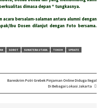
berkualitas dimasa depan “ tungkasnya.
an acara bersalam-salaman antara alumni dengan
apak/Ibu Dosen dilanjut dengan Foto bersama.
AN
SOROT
SUMATERA UTARA
TOKOH
UPDATE
,
Bareskrim Polri Grebek Pinjaman Online Diduga Ilegal
Di Bebagai Lokasi Jakarta