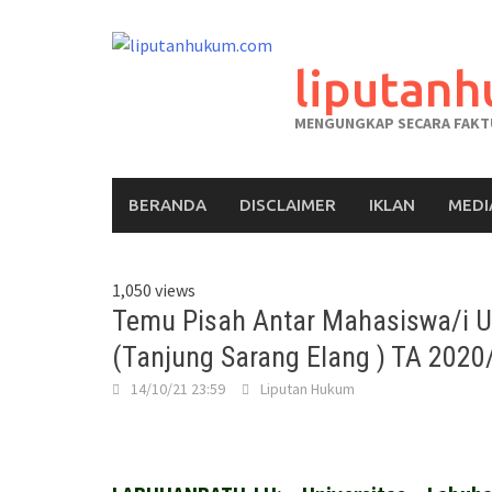
liputan
MENGUNGKAP SECARA FAKTU
BERANDA
DISCLAIMER
IKLAN
MEDI
1,050 views
Temu Pisah Antar Mahasiswa/i U
(Tanjung Sarang Elang ) TA 202
14/10/21 23:59
Liputan Hukum