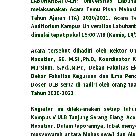
LABUHANBATU-LH: Universitas Labu
melaksanakan Acara Temu Pisah Mahas
Tahun Ajaran (TA) 2020/2021. Acara T
Auditorium Kampus Universitas Labuhanb
dimulai tepat pukul 15:00 WIB (Kamis, 14/
Acara tersebut dihadiri oleh Rektor U
Nasution, SE. M.Si.,Ph.D, Koordinator
Mursium, S.Pd.,M.Pd, Dekan Fakultas E
Dekan Fakultas Keguruan dan ILmu Pendi
Dosen ULB serta di hadiri oleh orang tu
Tahun 2020-2021
Kegiatan ini dilaksanakan setiap tah
Kampus V ULB Tanjung Sarang Elang. Aca
Nasution. Dalam laporannya, Iqbal meny
musyawarah antara Mahasiswa/i dan Alu