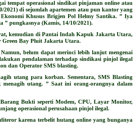
ai tempat operasional sindikat pinjaman online atau
10/2021) di sejumlah apartemen atau pun kantor yang
na Ekonomi Khusus Brigjen Pol Helmy Santika. ” Iya
ta ” pungkasnya (Kamis, 14/10/2021).
rat, kemudian di Pantai Indah Kapuk Jakarta Utara,
 Green Bay Pluit Jakarta Utara.
. Namun, belum dapat merinci lebih lanjut mengenai
lakukan pendalaman terhadap sindikasi pinjol ilegal
tion dan Operator SMS blasting.
enagih utang para korban. Sementara, SMS Blasting
k menagih utang. ” Saat ini orang-orangnya dalam
h Barang Bukti seperti Modem, CPU, Layar Monitor,
jang operasional perusahaan pinjol ilegal.
iteror karena terbelit hutang online yang bunganya