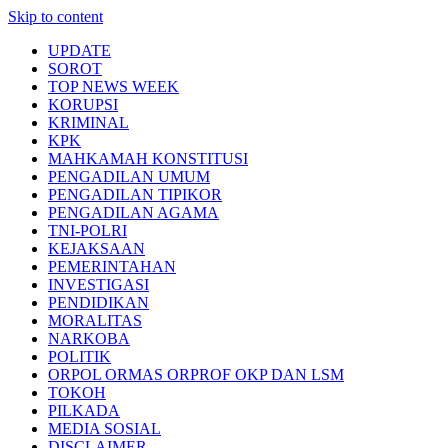
Skip to content
UPDATE
SOROT
TOP NEWS WEEK
KORUPSI
KRIMINAL
KPK
MAHKAMAH KONSTITUSI
PENGADILAN UMUM
PENGADILAN TIPIKOR
PENGADILAN AGAMA
TNI-POLRI
KEJAKSAAN
PEMERINTAHAN
INVESTIGASI
PENDIDIKAN
MORALITAS
NARKOBA
POLITIK
ORPOL ORMAS ORPROF OKP DAN LSM
TOKOH
PILKADA
MEDIA SOSIAL
DISCLAIMER