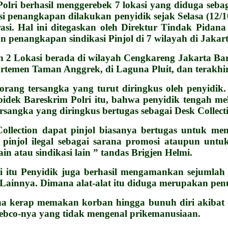
olri berhasil menggerebek 7 lokasi yang diduga sebag
i penangkapan dilakukan penyidik sejak Selasa (12/
rasi. Hal ini ditegaskan oleh Direktur Tindak Pida
 penangkapan sindikasi Pinjol di 7 wilayah di Jakar
ah 2 Lokasi berada di wilayah Cengkareng Jakarta Ba
rtemen Taman Anggrek, di Laguna Pluit, dan terakhir
orang tersangka yang turut diringkus oleh penyidik
pidek Bareskrim Polri itu, bahwa penyidik tengah me
ersangka yang diringkus bertugas sebagai Desk Collec
ollection dapat pinjol biasanya bertugas untuk m
pinjol ilegal sebagai sarana promosi ataupun untu
 atau sindikasi lain ” tandas Brigjen Helmi.
i itu Penyidik juga berhasil mengamankan sejumla
Lainnya. Dimana alat-alat itu diduga merupakan penun
a kerap memakan korban hingga bunuh diri akibat d
Debco-nya yang tidak mengenal prikemanusiaan.