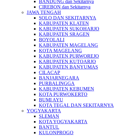
BANDUNG dan Sekitarnya
CIREBON dan Sekitarnya
JAWA TENGAH
SOLO DAN SEKITARNYA
KABUPATEN KLATEN
KABUPATEN SUKOHARJO
KABUPATEN SRAGEN
BOYOLALI
KABUPATEN MAGELANG
KOTA MAGELANG
KABUPATEN PURWOREJO
KABUPATEN KUTOARJO
KABUPATEN BANYUMAS
CILACAP
BANJARNEGARA
PURBALINGGA
KABUPATEN KEBUMEN
KOTA PURWOKERTO
BUMI AYU
KOTA TEGAL DAN SEKITARNYA
YOGYAKARTA
SLEMAN
KOTA YOGYAKARTA
BANTUL
KULONPROGO