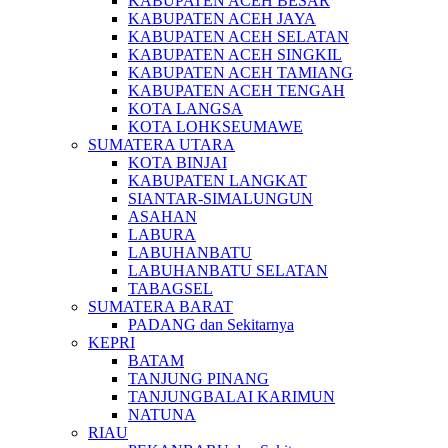
KABUPATEN ACEH BESAR
KABUPATEN ACEH JAYA
KABUPATEN ACEH SELATAN
KABUPATEN ACEH SINGKIL
KABUPATEN ACEH TAMIANG
KABUPATEN ACEH TENGAH
KOTA LANGSA
KOTA LOHKSEUMAWE
SUMATERA UTARA
KOTA BINJAI
KABUPATEN LANGKAT
SIANTAR-SIMALUNGUN
ASAHAN
LABURA
LABUHANBATU
LABUHANBATU SELATAN
TABAGSEL
SUMATERA BARAT
PADANG dan Sekitarnya
KEPRI
BATAM
TANJUNG PINANG
TANJUNGBALAI KARIMUN
NATUNA
RIAU