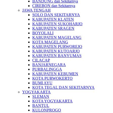
BANDUNG dan Sekitarnya
CIREBON dan Sekitarnya
JAWA TENGAH
SOLO DAN SEKITARNYA
KABUPATEN KLATEN
KABUPATEN SUKOHARJO
KABUPATEN SRAGEN
BOYOLALI
KABUPATEN MAGELANG
KOTA MAGELANG
KABUPATEN PURWOREJO
KABUPATEN KUTOARJO
KABUPATEN BANYUMAS
CILACAP
BANJARNEGARA
PURBALINGGA
KABUPATEN KEBUMEN
KOTA PURWOKERTO
BUMI AYU
KOTA TEGAL DAN SEKITARNYA
YOGYAKARTA
SLEMAN
KOTA YOGYAKARTA
BANTUL
KULONPROGO