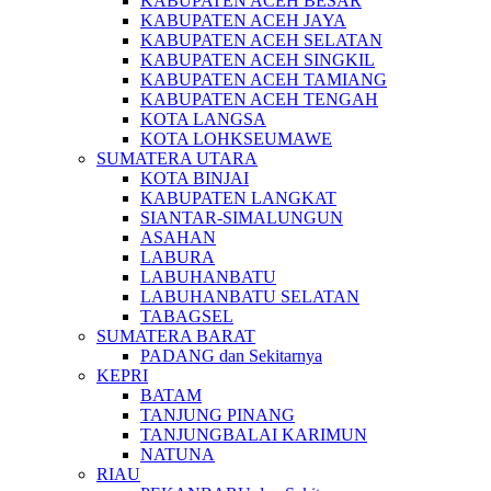
KABUPATEN ACEH BESAR
KABUPATEN ACEH JAYA
KABUPATEN ACEH SELATAN
KABUPATEN ACEH SINGKIL
KABUPATEN ACEH TAMIANG
KABUPATEN ACEH TENGAH
KOTA LANGSA
KOTA LOHKSEUMAWE
SUMATERA UTARA
KOTA BINJAI
KABUPATEN LANGKAT
SIANTAR-SIMALUNGUN
ASAHAN
LABURA
LABUHANBATU
LABUHANBATU SELATAN
TABAGSEL
SUMATERA BARAT
PADANG dan Sekitarnya
KEPRI
BATAM
TANJUNG PINANG
TANJUNGBALAI KARIMUN
NATUNA
RIAU