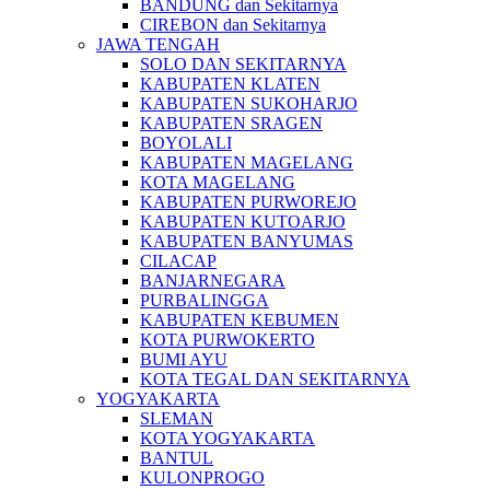
BANDUNG dan Sekitarnya
CIREBON dan Sekitarnya
JAWA TENGAH
SOLO DAN SEKITARNYA
KABUPATEN KLATEN
KABUPATEN SUKOHARJO
KABUPATEN SRAGEN
BOYOLALI
KABUPATEN MAGELANG
KOTA MAGELANG
KABUPATEN PURWOREJO
KABUPATEN KUTOARJO
KABUPATEN BANYUMAS
CILACAP
BANJARNEGARA
PURBALINGGA
KABUPATEN KEBUMEN
KOTA PURWOKERTO
BUMI AYU
KOTA TEGAL DAN SEKITARNYA
YOGYAKARTA
SLEMAN
KOTA YOGYAKARTA
BANTUL
KULONPROGO