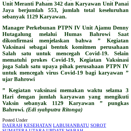
Unit Meranti Paham 342 dan Karyawan Unit Panai
Jaya berjumlah 553, jumlah total keseluruhan
sebanyak 1129 Karyawan.
Manager Perkebunan PTPN IV Unit Ajamu Denny
Hutagalung melalui Humas Bahrowi Saat
dikonfirmasi menjelaskan bahwa ” Kegiatan
Vaksinasi sebagai bentuk komitmen perusahaan
Salah satu untuk mencegah Covid-19. Selain
mematuhi prokes Covid-19, Kegiatan Vaksinasi
juga Salah satu upaya pihak perusahaan PTPN IV
untuk mencegah virus Covid-19 bagi karyawan ”
ujar Bahrowi
” Kegiatan vaksinasi memakan waktu selama 3
Hari dengan jumlah karyawan yang mengikuti
Vaksin sebanyak 1129 Karyawan ” pungkas
Bahrowi.
(Edi syahputra Ritonga)
Posted Under
DAERAH
KESEHATAN
LABUHANBATU
SOROT
SUMATERA UTARA
UPDATE
WABAH