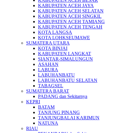
KABUPATEN ACEH BESAR
KABUPATEN ACEH JAYA
KABUPATEN ACEH SELATAN
KABUPATEN ACEH SINGKIL
KABUPATEN ACEH TAMIANG
KABUPATEN ACEH TENGAH
KOTA LANGSA
KOTA LOHKSEUMAWE
SUMATERA UTARA
KOTA BINJAI
KABUPATEN LANGKAT
SIANTAR-SIMALUNGUN
ASAHAN
LABURA
LABUHANBATU
LABUHANBATU SELATAN
TABAGSEL
SUMATERA BARAT
PADANG dan Sekitarnya
KEPRI
BATAM
TANJUNG PINANG
TANJUNGBALAI KARIMUN
NATUNA
RIAU