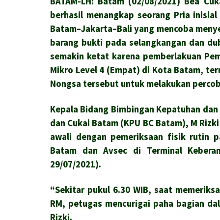
BATAM-LH: Batam (02/08/2021) Bea Cu
berhasil menangkap seorang Pria inisi
Batam–Jakarta–Bali yang mencoba meny
barang bukti pada selangkangan dan du
semakin ketat karena pemberlakuan Pem
Mikro Level 4 (Empat) di Kota Batam, ter
Nongsa tersebut untuk melakukan perco
Kepala Bidang Bimbingan Kepatuhan dan
dan Cukai Batam (KPU BC Batam), M Rizki
awali dengan pemeriksaan fisik rutin 
Batam dan Avsec di Terminal Kebera
29/07/2021).
“Sekitar pukul 6.30 WIB, saat memeriksa
RM, petugas mencurigai paha bagian da
Rizki.