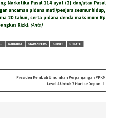
g Narkotika Pasal 114 ayat (2) dan/atau Pasal
engan ancaman pidana mati/penjara seumur hidup,
 lama 20 tahun, serta pidana denda maksimum Rp
pungkas Rizki.
(Anto)
AL
NARKOBA
SIARAN PERS
SOROT
UPDATE
Presiden Kembali Umumkan Perpanjangan PPKM
Level 4 Untuk 7 Hari ke Depan