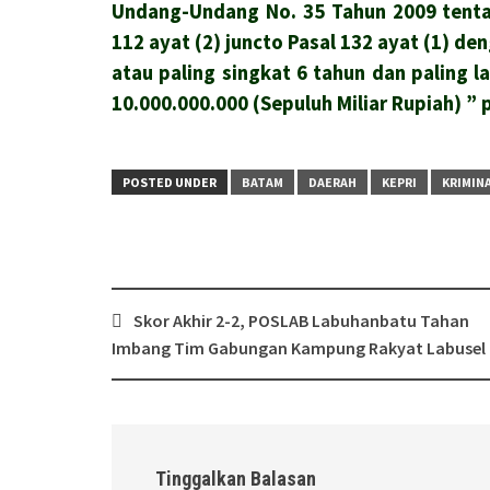
Undang-Undang No. 35 Tahun 2009 tentan
112 ayat (2) juncto Pasal 132 ayat (1) d
atau paling singkat 6 tahun dan paling
10.000.000.000 (Sepuluh Miliar Rupiah) ” 
POSTED UNDER
BATAM
DAERAH
KEPRI
KRIMIN
Post
Skor Akhir 2-2, POSLAB Labuhanbatu Tahan
navigation
Imbang Tim Gabungan Kampung Rakyat Labusel
Tinggalkan Balasan