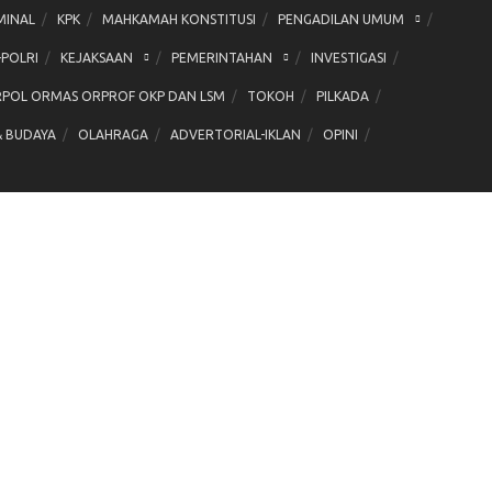
MINAL
KPK
MAHKAMAH KONSTITUSI
PENGADILAN UMUM
-POLRI
KEJAKSAAN
PEMERINTAHAN
INVESTIGASI
POL ORMAS ORPROF OKP DAN LSM
TOKOH
PILKADA
& BUDAYA
OLAHRAGA
ADVERTORIAL-IKLAN
OPINI