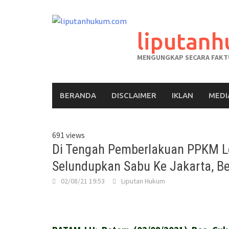
liputan
MENGUNGKAP SECARA FAKTU
BERANDA
DISCLAIMER
IKLAN
MEDI
691 views
Di Tengah Pemberlakuan PPKM Lev
Selundupkan Sabu Ke Jakarta, Be
02/08/21 19:53
Liputan Hukum