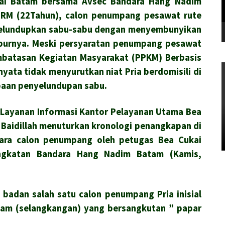
kai Batam bersama Avsec Bandara Hang Nadim
al RM (22Tahun), calon penumpang pesawat rute
elundupkan sabu-sabu dengan menyembunyikan
burnya. Meski persyaratan penumpang pesawat
batasan Kegiatan Masyarakat (PPKM) Berbasis
nyata tidak menyurutkan niat Pria berdomisili di
baan penyelundupan sabu.
 Layanan Informasi Kantor Pelayanan Utama Bea
 Baidillah menuturkan kronologi penangkapan di
para calon penumpang oleh petugas Bea Cukai
ngkatan Bandara Hang Nadim Batam (Kamis,
 badan salah satu calon penumpang Pria inisial
lam (selangkangan) yang bersangkutan ” papar