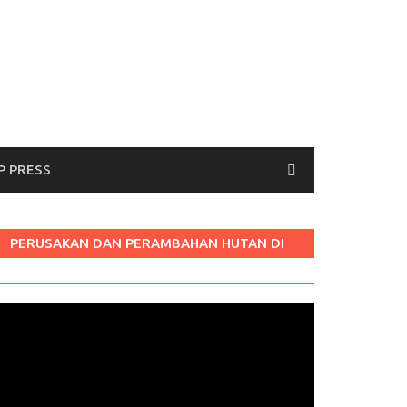
P PRESS
PERUSAKAN DAN PERAMBAHAN HUTAN DI
LABURA SUM
Pemutar
ideo