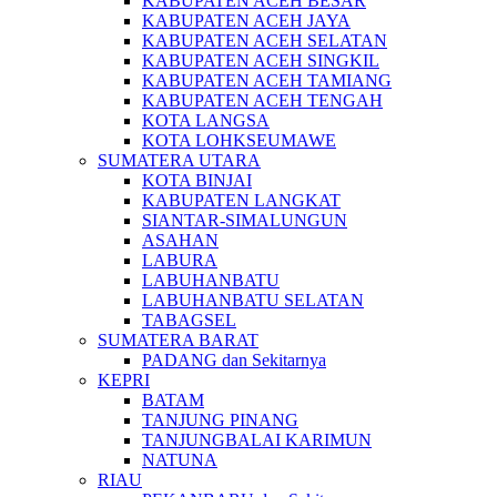
KABUPATEN ACEH BESAR
KABUPATEN ACEH JAYA
KABUPATEN ACEH SELATAN
KABUPATEN ACEH SINGKIL
KABUPATEN ACEH TAMIANG
KABUPATEN ACEH TENGAH
KOTA LANGSA
KOTA LOHKSEUMAWE
SUMATERA UTARA
KOTA BINJAI
KABUPATEN LANGKAT
SIANTAR-SIMALUNGUN
ASAHAN
LABURA
LABUHANBATU
LABUHANBATU SELATAN
TABAGSEL
SUMATERA BARAT
PADANG dan Sekitarnya
KEPRI
BATAM
TANJUNG PINANG
TANJUNGBALAI KARIMUN
NATUNA
RIAU