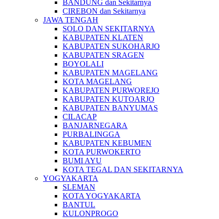
BANDUNG dan Sekitarnya
CIREBON dan Sekitarnya
JAWA TENGAH
SOLO DAN SEKITARNYA
KABUPATEN KLATEN
KABUPATEN SUKOHARJO
KABUPATEN SRAGEN
BOYOLALI
KABUPATEN MAGELANG
KOTA MAGELANG
KABUPATEN PURWOREJO
KABUPATEN KUTOARJO
KABUPATEN BANYUMAS
CILACAP
BANJARNEGARA
PURBALINGGA
KABUPATEN KEBUMEN
KOTA PURWOKERTO
BUMI AYU
KOTA TEGAL DAN SEKITARNYA
YOGYAKARTA
SLEMAN
KOTA YOGYAKARTA
BANTUL
KULONPROGO