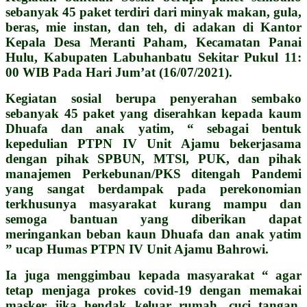
sebanyak 45 paket terdiri dari minyak makan, gula,
beras, mie instan, dan teh, di adakan di Kantor
Kepala Desa Meranti Paham, Kecamatan Panai
Hulu, Kabupaten Labuhanbatu Sekitar Pukul 11:
00 WIB Pada Hari Jum’at (16/07/2021).
Kegiatan sosial berupa penyerahan sembako
sebanyak 45 paket yang diserahkan kepada kaum
Dhuafa dan anak yatim, “ sebagai bentuk
kepedulian PTPN IV Unit Ajamu bekerjasama
dengan pihak SPBUN, MTSl, PUK, dan pihak
manajemen Perkebunan/PKS ditengah Pandemi
yang sangat berdampak pada perekonomian
terkhusunya masyarakat kurang mampu dan
semoga bantuan yang diberikan dapat
meringankan beban kaun Dhuafa dan anak yatim
” ucap Humas PTPN IV Unit Ajamu Bahrowi.
Ia juga menggimbau kepada masyarakat “ agar
tetap menjaga prokes covid-19 dengan memakai
masker jika hendak keluar rumah, cuci tangan,