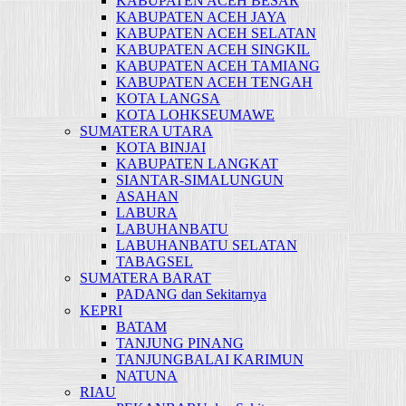
KABUPATEN ACEH BESAR
KABUPATEN ACEH JAYA
KABUPATEN ACEH SELATAN
KABUPATEN ACEH SINGKIL
KABUPATEN ACEH TAMIANG
KABUPATEN ACEH TENGAH
KOTA LANGSA
KOTA LOHKSEUMAWE
SUMATERA UTARA
KOTA BINJAI
KABUPATEN LANGKAT
SIANTAR-SIMALUNGUN
ASAHAN
LABURA
LABUHANBATU
LABUHANBATU SELATAN
TABAGSEL
SUMATERA BARAT
PADANG dan Sekitarnya
KEPRI
BATAM
TANJUNG PINANG
TANJUNGBALAI KARIMUN
NATUNA
RIAU