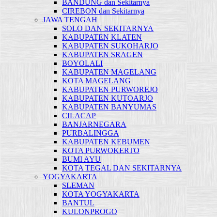
BANDUNG dan Sekitarnya
CIREBON dan Sekitarnya
JAWA TENGAH
SOLO DAN SEKITARNYA
KABUPATEN KLATEN
KABUPATEN SUKOHARJO
KABUPATEN SRAGEN
BOYOLALI
KABUPATEN MAGELANG
KOTA MAGELANG
KABUPATEN PURWOREJO
KABUPATEN KUTOARJO
KABUPATEN BANYUMAS
CILACAP
BANJARNEGARA
PURBALINGGA
KABUPATEN KEBUMEN
KOTA PURWOKERTO
BUMI AYU
KOTA TEGAL DAN SEKITARNYA
YOGYAKARTA
SLEMAN
KOTA YOGYAKARTA
BANTUL
KULONPROGO