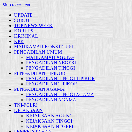
Skip to content
UPDATE
SOROT
TOP NEWS WEEK
KORUPSI
KRIMINAL
KPK
MAHKAMAH KONSTITUSI
PENGADILAN UMUM
MAHKAMAH AGUNG
PENGADILAN NEGERI
PENGADILAN TINGGI
PENGADILAN TIPIKOR
PENGADILAN TINGGI TIPIKOR
PENGADILAN TIPIKOR
PENGADILAN AGAMA
PENGADILAN TINGGI AGAMA
PENGADILAN AGAMA
TNI-POLRI
KEJAKSAAN
KEJAKSAAN AGUNG
KEJAKSAAN TINGGI
KEJAKSAAN NEGERI
PEMERINTAHAN