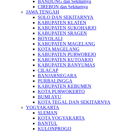
BANDUNG dan Sekitarnya
CIREBON dan Sekitarnya
JAWA TENGAH
SOLO DAN SEKITARNYA
KABUPATEN KLATEN
KABUPATEN SUKOHARJO
KABUPATEN SRAGEN
BOYOLALI
KABUPATEN MAGELANG
KOTA MAGELANG
KABUPATEN PURWOREJO
KABUPATEN KUTOARJO
KABUPATEN BANYUMAS
CILACAP
BANJARNEGARA
PURBALINGGA
KABUPATEN KEBUMEN
KOTA PURWOKERTO
BUMI AYU
KOTA TEGAL DAN SEKITARNYA
YOGYAKARTA
SLEMAN
KOTA YOGYAKARTA
BANTUL
KULONPROGO