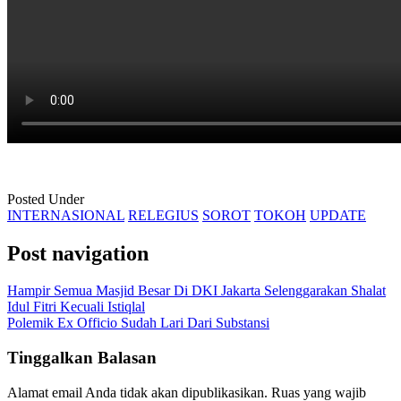
Posted Under
INTERNASIONAL
RELEGIUS
SOROT
TOKOH
UPDATE
Post navigation
Hampir Semua Masjid Besar Di DKI Jakarta Selenggarakan Shalat
Idul Fitri Kecuali Istiqlal
Polemik Ex Officio Sudah Lari Dari Substansi
Tinggalkan Balasan
Alamat email Anda tidak akan dipublikasikan.
Ruas yang wajib