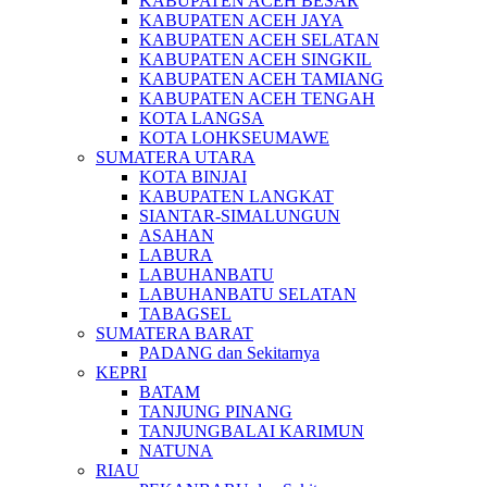
KABUPATEN ACEH BESAR
KABUPATEN ACEH JAYA
KABUPATEN ACEH SELATAN
KABUPATEN ACEH SINGKIL
KABUPATEN ACEH TAMIANG
KABUPATEN ACEH TENGAH
KOTA LANGSA
KOTA LOHKSEUMAWE
SUMATERA UTARA
KOTA BINJAI
KABUPATEN LANGKAT
SIANTAR-SIMALUNGUN
ASAHAN
LABURA
LABUHANBATU
LABUHANBATU SELATAN
TABAGSEL
SUMATERA BARAT
PADANG dan Sekitarnya
KEPRI
BATAM
TANJUNG PINANG
TANJUNGBALAI KARIMUN
NATUNA
RIAU