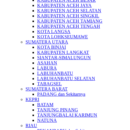
KABUPATEN ACEH BESAR
KABUPATEN ACEH JAYA
KABUPATEN ACEH SELATAN
KABUPATEN ACEH SINGKIL
KABUPATEN ACEH TAMIANG
KABUPATEN ACEH TENGAH
KOTA LANGSA
KOTA LOHKSEUMAWE
SUMATERA UTARA
KOTA BINJAI
KABUPATEN LANGKAT
SIANTAR-SIMALUNGUN
ASAHAN
LABURA
LABUHANBATU
LABUHANBATU SELATAN
TABAGSEL
SUMATERA BARAT
PADANG dan Sekitarnya
KEPRI
BATAM
TANJUNG PINANG
TANJUNGBALAI KARIMUN
NATUNA
RIAU