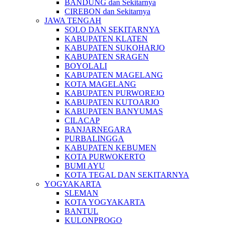
BANDUNG dan Sekitarnya
CIREBON dan Sekitarnya
JAWA TENGAH
SOLO DAN SEKITARNYA
KABUPATEN KLATEN
KABUPATEN SUKOHARJO
KABUPATEN SRAGEN
BOYOLALI
KABUPATEN MAGELANG
KOTA MAGELANG
KABUPATEN PURWOREJO
KABUPATEN KUTOARJO
KABUPATEN BANYUMAS
CILACAP
BANJARNEGARA
PURBALINGGA
KABUPATEN KEBUMEN
KOTA PURWOKERTO
BUMI AYU
KOTA TEGAL DAN SEKITARNYA
YOGYAKARTA
SLEMAN
KOTA YOGYAKARTA
BANTUL
KULONPROGO