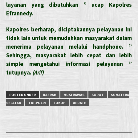
layanan yang dibutuhkan ” ucap Kapolres
Efrannedy.
Kapolres berharap, diciptakannya pelayanan ini
tidak lain untuk memudahkan masyarakat dalam
menerima pelayanan melalui handphone. ”
Sehingga, masyarakat lebih cepat dan lebih
simple mengetahui informasi pelayanan ”
tutupnya.
(Arif)
POSTED UNDER
DAERAH
MUSI RAWAS
SOROT
SUMATERA
SELATAN
TNI-POLRI
TOKOH
UPDATE