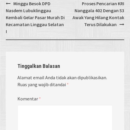
Post
Minggu Besok DPD
Proses Pencarian KRI
navigation
Nasdem Lubuklinggau
Nanggala 402 Dengan 53
Kembali Gelar Pasar Murah Di
Awak Yang Hilang Kontak
Kecamatan Linggau Selatan
Terus Dilakukan
I
Tinggalkan Balasan
Alamat email Anda tidak akan dipublikasikan.
Ruas yang wajib ditandai
*
Komentar
*