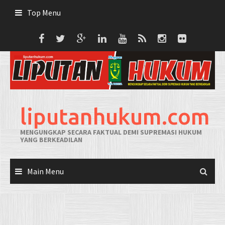
Skip
Top Menu
to
content
liputanhukum.com
MENGUNGKAP SECARA FAKTUAL DEMI SUPREMASI HUKUM
YANG BERKEADILAN
Main Menu