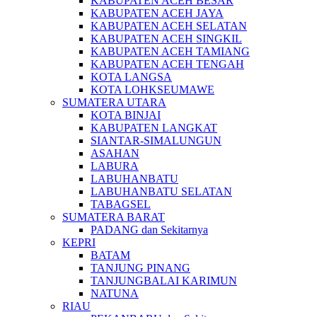
KABUPATEN ACEH BESAR
KABUPATEN ACEH JAYA
KABUPATEN ACEH SELATAN
KABUPATEN ACEH SINGKIL
KABUPATEN ACEH TAMIANG
KABUPATEN ACEH TENGAH
KOTA LANGSA
KOTA LOHKSEUMAWE
SUMATERA UTARA
KOTA BINJAI
KABUPATEN LANGKAT
SIANTAR-SIMALUNGUN
ASAHAN
LABURA
LABUHANBATU
LABUHANBATU SELATAN
TABAGSEL
SUMATERA BARAT
PADANG dan Sekitarnya
KEPRI
BATAM
TANJUNG PINANG
TANJUNGBALAI KARIMUN
NATUNA
RIAU