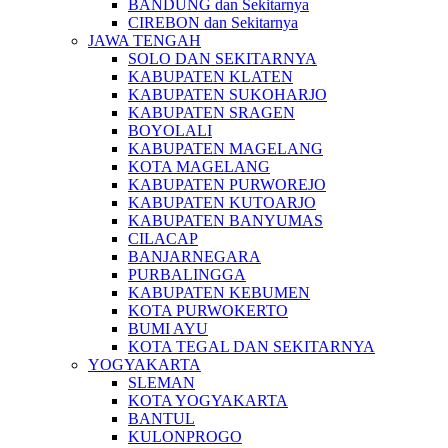
BANDUNG dan Sekitarnya
CIREBON dan Sekitarnya
JAWA TENGAH
SOLO DAN SEKITARNYA
KABUPATEN KLATEN
KABUPATEN SUKOHARJO
KABUPATEN SRAGEN
BOYOLALI
KABUPATEN MAGELANG
KOTA MAGELANG
KABUPATEN PURWOREJO
KABUPATEN KUTOARJO
KABUPATEN BANYUMAS
CILACAP
BANJARNEGARA
PURBALINGGA
KABUPATEN KEBUMEN
KOTA PURWOKERTO
BUMI AYU
KOTA TEGAL DAN SEKITARNYA
YOGYAKARTA
SLEMAN
KOTA YOGYAKARTA
BANTUL
KULONPROGO