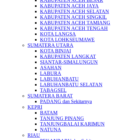
KABUPATEN ACEH BESAR
KABUPATEN ACEH JAYA
KABUPATEN ACEH SELATAN
KABUPATEN ACEH SINGKIL
KABUPATEN ACEH TAMIANG
KABUPATEN ACEH TENGAH
KOTA LANGSA
KOTA LOHKSEUMAWE
SUMATERA UTARA
KOTA BINJAI
KABUPATEN LANGKAT
SIANTAR-SIMALUNGUN
ASAHAN
LABURA
LABUHANBATU
LABUHANBATU SELATAN
TABAGSEL
SUMATERA BARAT
PADANG dan Sekitarnya
KEPRI
BATAM
TANJUNG PINANG
TANJUNGBALAI KARIMUN
NATUNA
RIAU