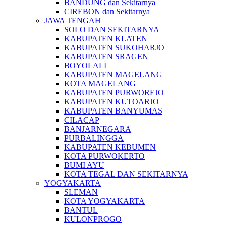
BANDUNG dan Sekitarnya
CIREBON dan Sekitarnya
JAWA TENGAH
SOLO DAN SEKITARNYA
KABUPATEN KLATEN
KABUPATEN SUKOHARJO
KABUPATEN SRAGEN
BOYOLALI
KABUPATEN MAGELANG
KOTA MAGELANG
KABUPATEN PURWOREJO
KABUPATEN KUTOARJO
KABUPATEN BANYUMAS
CILACAP
BANJARNEGARA
PURBALINGGA
KABUPATEN KEBUMEN
KOTA PURWOKERTO
BUMI AYU
KOTA TEGAL DAN SEKITARNYA
YOGYAKARTA
SLEMAN
KOTA YOGYAKARTA
BANTUL
KULONPROGO