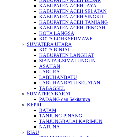
KABUPATEN ACEH BESAR
KABUPATEN ACEH JAYA
KABUPATEN ACEH SELATAN
KABUPATEN ACEH SINGKIL
KABUPATEN ACEH TAMIANG
KABUPATEN ACEH TENGAH
KOTA LANGSA
KOTA LOHKSEUMAWE
SUMATERA UTARA
KOTA BINJAI
KABUPATEN LANGKAT
SIANTAR-SIMALUNGUN
ASAHAN
LABURA
LABUHANBATU
LABUHANBATU SELATAN
TABAGSEL
SUMATERA BARAT
PADANG dan Sekitarnya
KEPRI
BATAM
TANJUNG PINANG
TANJUNGBALAI KARIMUN
NATUNA
RIAU