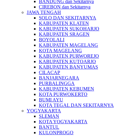
BANDUNG dan Sekitarnya
CIREBON dan Sekitarnya
JAWA TENGAH
SOLO DAN SEKITARNYA
KABUPATEN KLATEN
KABUPATEN SUKOHARJO
KABUPATEN SRAGEN
BOYOLALI
KABUPATEN MAGELANG
KOTA MAGELANG
KABUPATEN PURWOREJO
KABUPATEN KUTOARJO
KABUPATEN BANYUMAS
CILACAP
BANJARNEGARA
PURBALINGGA
KABUPATEN KEBUMEN
KOTA PURWOKERTO
BUMI AYU
KOTA TEGAL DAN SEKITARNYA
YOGYAKARTA
SLEMAN
KOTA YOGYAKARTA
BANTUL
KULONPROGO