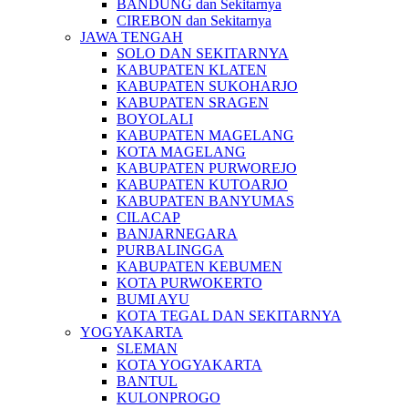
BANDUNG dan Sekitarnya
CIREBON dan Sekitarnya
JAWA TENGAH
SOLO DAN SEKITARNYA
KABUPATEN KLATEN
KABUPATEN SUKOHARJO
KABUPATEN SRAGEN
BOYOLALI
KABUPATEN MAGELANG
KOTA MAGELANG
KABUPATEN PURWOREJO
KABUPATEN KUTOARJO
KABUPATEN BANYUMAS
CILACAP
BANJARNEGARA
PURBALINGGA
KABUPATEN KEBUMEN
KOTA PURWOKERTO
BUMI AYU
KOTA TEGAL DAN SEKITARNYA
YOGYAKARTA
SLEMAN
KOTA YOGYAKARTA
BANTUL
KULONPROGO