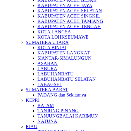
KABUPATEN ACEH BESAR
KABUPATEN ACEH JAYA
KABUPATEN ACEH SELATAN
KABUPATEN ACEH SINGKIL
KABUPATEN ACEH TAMIANG
KABUPATEN ACEH TENGAH
KOTA LANGSA
KOTA LOHKSEUMAWE
SUMATERA UTARA
KOTA BINJAI
KABUPATEN LANGKAT
SIANTAR-SIMALUNGUN
ASAHAN
LABURA
LABUHANBATU
LABUHANBATU SELATAN
TABAGSEL
SUMATERA BARAT
PADANG dan Sekitarnya
KEPRI
BATAM
TANJUNG PINANG
TANJUNGBALAI KARIMUN
NATUNA
RIAU