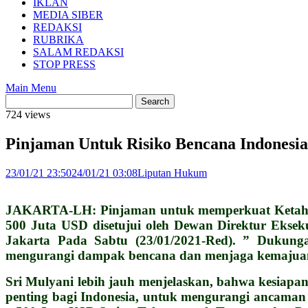
IKLAN
MEDIA SIBER
REDAKSI
RUBRIKA
SALAM REDAKSI
STOP PRESS
Main Menu
724 views
Pinjaman Untuk Risiko Bencana Indonesia
23/01/21 23:50
24/01/21 03:08
Liputan Hukum
JAKARTA-LH: Pinjaman untuk memperkuat Ketahana
500 Juta USD disetujui oleh Dewan Direktur Eksek
Jakarta Pada Sabtu (23/01/2021-Red). ” Dukunga
mengurangi dampak bencana dan menjaga kemajuan
Sri Mulyani lebih jauh menjelaskan, bahwa kesiapa
penting bagi Indonesia, untuk mengurangi ancama