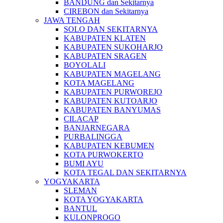
BANDUNG dan Sekitarnya
CIREBON dan Sekitarnya
JAWA TENGAH
SOLO DAN SEKITARNYA
KABUPATEN KLATEN
KABUPATEN SUKOHARJO
KABUPATEN SRAGEN
BOYOLALI
KABUPATEN MAGELANG
KOTA MAGELANG
KABUPATEN PURWOREJO
KABUPATEN KUTOARJO
KABUPATEN BANYUMAS
CILACAP
BANJARNEGARA
PURBALINGGA
KABUPATEN KEBUMEN
KOTA PURWOKERTO
BUMI AYU
KOTA TEGAL DAN SEKITARNYA
YOGYAKARTA
SLEMAN
KOTA YOGYAKARTA
BANTUL
KULONPROGO