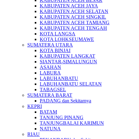
KABUPATEN ACEH BESAR
KABUPATEN ACEH JAYA
KABUPATEN ACEH SELATAN
KABUPATEN ACEH SINGKIL
KABUPATEN ACEH TAMIANG
KABUPATEN ACEH TENGAH
KOTA LANGSA
KOTA LOHKSEUMAWE
SUMATERA UTARA
KOTA BINJAI
KABUPATEN LANGKAT
SIANTAR-SIMALUNGUN
ASAHAN
LABURA
LABUHANBATU
LABUHANBATU SELATAN
TABAGSEL
SUMATERA BARAT
PADANG dan Sekitarnya
KEPRI
BATAM
TANJUNG PINANG
TANJUNGBALAI KARIMUN
NATUNA
RIAU