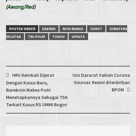
(Awang/Red)
POSTED UNDER
DAERAH
MUSI RAWAS
SOROT
SUMATERA
SELATAN
TNI-POLRI
TOKOH
UPDATE
Post
HRS Kembali Dijerat
Izin Darurat Vaksin Corona
navigation
Sinovac Resmi diterbitkan
Dengan Kasus Baru,
BPOM
Barekrim Mabes Polri
Menetapkannya Sebagai TSK
Terkait Kasus RS UMMI Bogor