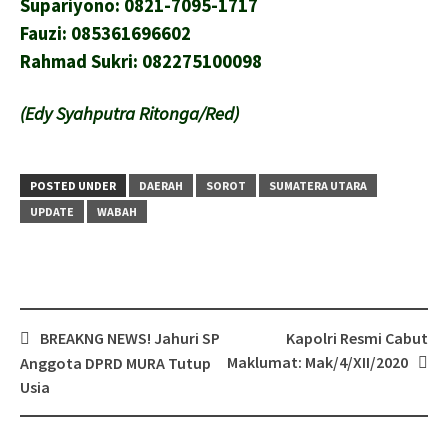
Supariyono: 0821-7095-1717
Fauzi: 085361696602
Rahmad Sukri: 082275100098
(Edy Syahputra Ritonga/Red)
POSTED UNDER
DAERAH
SOROT
SUMATERA UTARA
UPDATE
WABAH
Post
BREAKNG NEWS! Jahuri SP
Kapolri Resmi Cabut
navigation
Maklumat: Mak/4/XII/2020
Anggota DPRD MURA Tutup
Usia