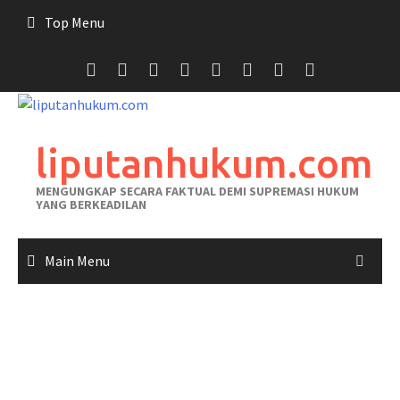
Skip
Top Menu
to
content
liputanhukum.com
MENGUNGKAP SECARA FAKTUAL DEMI SUPREMASI HUKUM
YANG BERKEADILAN
Main Menu