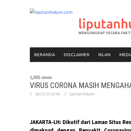
liputan
MENGUNGKAP SECARA FAKTU
BERANDA
DISCLAIMER
IKLAN
MEDI
1,005 views
VIRUS CORONA MASIH MENGAH
26/12/20 23:43
Liputan Hukum
JAKARTA-LH: Dikutif dari Laman Situs R
dimaksud dengan Penyakit Coronaviru