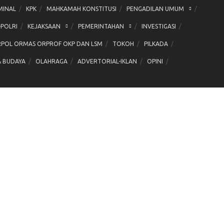
MINAL
KPK
MAHKAMAH KONSTITUSI
PENGADILAN UMUM
-POLRI
KEJAKSAAN
PEMERINTAHAN
INVESTIGASI
POL ORMAS ORPROF OKP DAN LSM
TOKOH
PILKADA
& BUDAYA
OLAHRAGA
ADVERTORIAL-IKLAN
OPINI