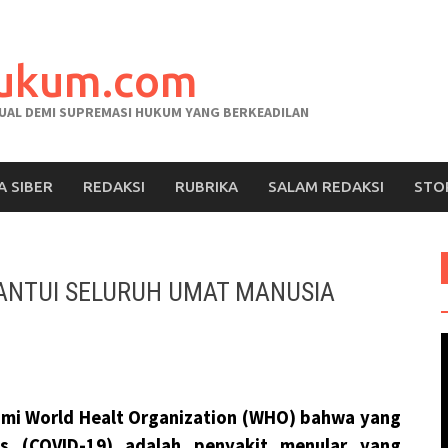
hukum.com
AL DEMI SUPREMASI HUKUM YANG BERKEADILAN
A SIBER
REDAKSI
RUBRIKA
SALAM REDAKSI
STO
ANTUI SELURUH UMAT MANUSIA
V
esmi World Healt Organization (WHO) bahwa yang
s (COVID-19) adalah penyakit menular yang