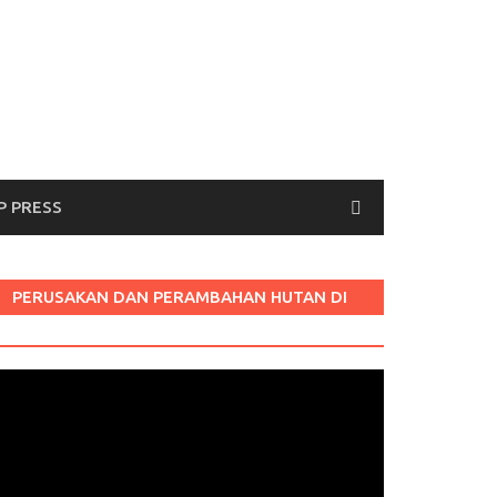
P PRESS
PERUSAKAN DAN PERAMBAHAN HUTAN DI
LABURA SUM
Pemutar
ideo