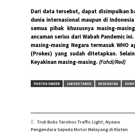
Dari data tersebut, dapat disimpulkan 
dunia internasional maupun di Indonesia
semua pihak khususnya masing-masing
ancaman serius dari Wabah Pandemic ini.
masing-masing Negara termasuk WHO ag
(Prokes) yang sudah ditetapkan. Selai
Keyakinan masing-masing.
(Fahdi/Red)
POSTED UNDER
JABODETABEK
KESEHATAN
SORO
Post
Truk Boks Terobos Traffic Light, Nyawa
navigation
Pengendara Sepeda Motor Melayang di Klaten