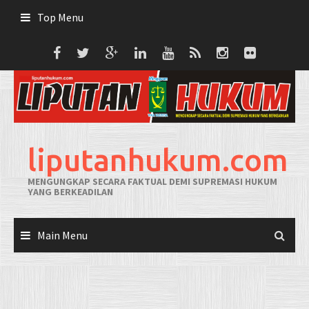
Skip
Top Menu
to
content
liputanhukum.com
MENGUNGKAP SECARA FAKTUAL DEMI SUPREMASI HUKUM
YANG BERKEADILAN
Main Menu