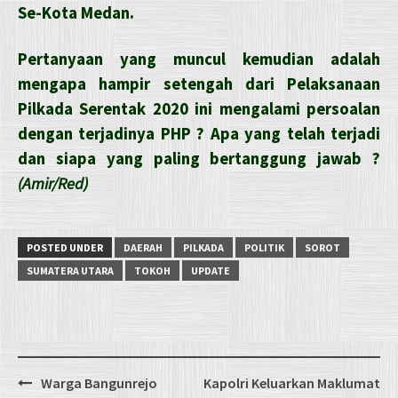
Se-Kota Medan.
Pertanyaan yang muncul kemudian adalah
mengapa hampir setengah dari Pelaksanaan
Pilkada Serentak 2020 ini mengalami persoalan
dengan terjadinya PHP ? Apa yang telah terjadi
dan siapa yang paling bertanggung jawab ?
(Amir/Red)
POSTED UNDER
DAERAH
PILKADA
POLITIK
SOROT
SUMATERA UTARA
TOKOH
UPDATE
Post
Warga Bangunrejo
Kapolri Keluarkan Maklumat