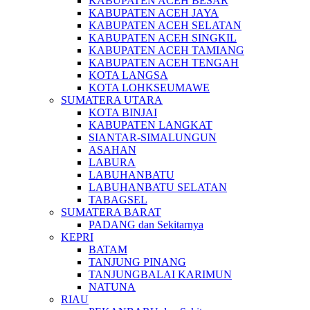
KABUPATEN ACEH BESAR
KABUPATEN ACEH JAYA
KABUPATEN ACEH SELATAN
KABUPATEN ACEH SINGKIL
KABUPATEN ACEH TAMIANG
KABUPATEN ACEH TENGAH
KOTA LANGSA
KOTA LOHKSEUMAWE
SUMATERA UTARA
KOTA BINJAI
KABUPATEN LANGKAT
SIANTAR-SIMALUNGUN
ASAHAN
LABURA
LABUHANBATU
LABUHANBATU SELATAN
TABAGSEL
SUMATERA BARAT
PADANG dan Sekitarnya
KEPRI
BATAM
TANJUNG PINANG
TANJUNGBALAI KARIMUN
NATUNA
RIAU