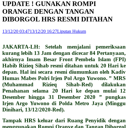
UPDATE ! GUNAKAN ROMPI
ORANGE DENGAN TANGAN
DIBORGOL HRS RESMI DITAHAN
13/12/20 03:47
13/12/20 16:27
Liputan Hukum
JAKARTA-LH: Setelah menjalani pemeriksaan
kurang lebih 13 Jam dengan dicecar 84 Pertanyaan,
akhirnya Imam Besar Front Pembela Islam (FPI)
Habib Rizieq Sihab resmi ditahan untuk 20 Hari ke
depan. Hal ini secara resmi diumumkan oleh Kadiv
Humas Mabes Polri Irjen Pol Argo Yuwono. ” MRS
(Muhammad Rizieq Sihab-Red) dilakukan
Penahanan selama 20 Hari ke depan mulai 12
Desember hingga 31 Desember 2020 ” pungkas
Irjen Argo Yuwono di Polda Metro Jaya (Minggu
Dinihari, 13/12/2020-Red).
Tampak HRS keluar dari Ruang Penyidik dengan
menggunakan Rompi Oranye dan Tangan Diborgol