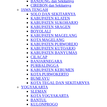
BANDUNG dan Sekitarnya
CIREBON dan Sekitarnya
JAWA TENGAH
SOLO DAN SEKITARNYA
KABUPATEN KLATEN
KABUPATEN SUKOHARJO
KABUPATEN SRAGEN
BOYOLALI
KABUPATEN MAGELANG
KOTA MAGELANG
KABUPATEN PURWOREJO
KABUPATEN KUTOARJO
KABUPATEN BANYUMAS
CILACAP
BANJARNEGARA
PURBALINGGA
KABUPATEN KEBUMEN
KOTA PURWOKERTO
BUMI AYU
KOTA TEGAL DAN SEKITARNYA
YOGYAKARTA
SLEMAN
KOTA YOGYAKARTA
BANTUL
KULONPROGO