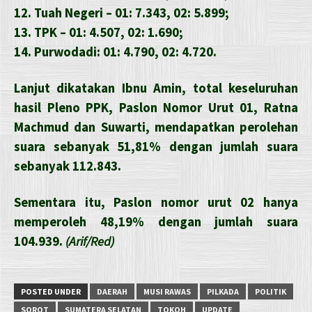
12. Tuah Negeri – 01: 7.343, 02: 5.899;
13. TPK – 01: 4.507, 02: 1.690;
14. Purwodadi: 01: 4.790, 02: 4.720.
Lanjut dikatakan Ibnu Amin, total keseluruhan
hasil Pleno PPK, Paslon Nomor Urut 01, Ratna
Machmud dan Suwarti, mendapatkan perolehan
suara sebanyak 51,81% dengan jumlah suara
sebanyak 112.843.
Sementara itu, Paslon nomor urut 02 hanya
memperoleh 48,19% dengan jumlah suara
104.939.
(Arif/Red)
POSTED UNDER
DAERAH
MUSI RAWAS
PILKADA
POLITIK
SOROT
SUMATERA SELATAN
TOKOH
UPDATE