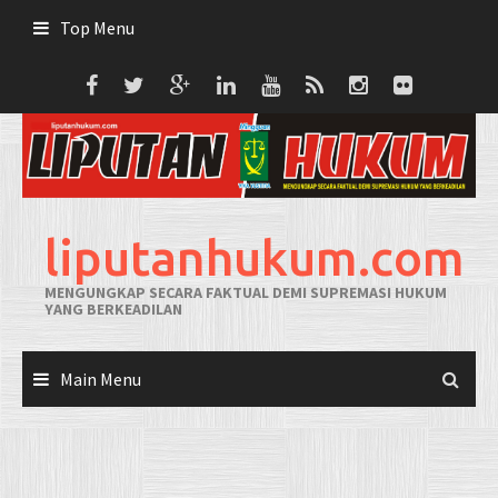
Skip
Top Menu
to
content
liputanhukum.com
MENGUNGKAP SECARA FAKTUAL DEMI SUPREMASI HUKUM
YANG BERKEADILAN
Main Menu