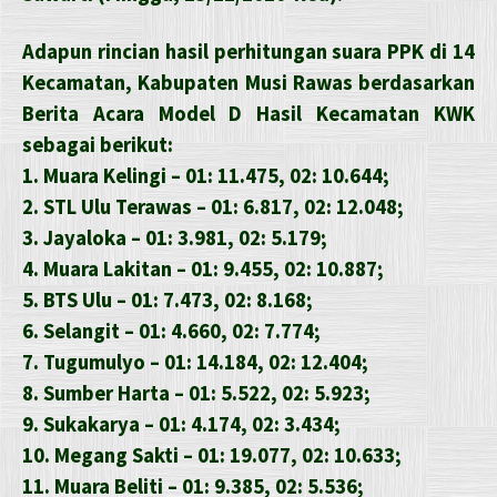
Adapun rincian hasil perhitungan suara PPK di 14
Kecamatan, Kabupaten Musi Rawas berdasarkan
Berita Acara Model D Hasil Kecamatan KWK
sebagai berikut:
1. Muara Kelingi – 01: 11.475, 02: 10.644;
2. STL Ulu Terawas – 01: 6.817, 02: 12.048;
3. Jayaloka – 01: 3.981, 02: 5.179;
4. Muara Lakitan – 01: 9.455, 02: 10.887;
5. BTS Ulu – 01: 7.473, 02: 8.168;
6. Selangit – 01: 4.660, 02: 7.774;
7. Tugumulyo – 01: 14.184, 02: 12.404;
8. Sumber Harta – 01: 5.522, 02: 5.923;
9. Sukakarya – 01: 4.174, 02: 3.434;
10. Megang Sakti – 01: 19.077, 02: 10.633;
11. Muara Beliti – 01: 9.385, 02: 5.536;