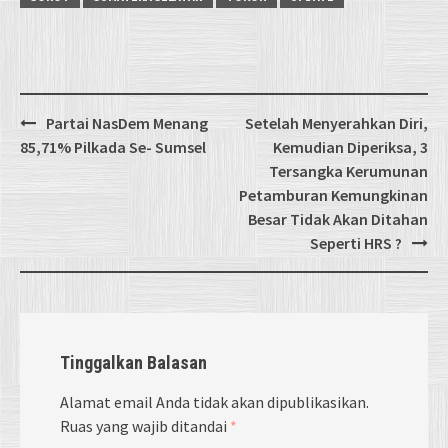
Post
Partai NasDem Menang
Setelah Menyerahkan Diri,
navigation
85,71% Pilkada Se- Sumsel
Kemudian Diperiksa, 3
Tersangka Kerumunan
Petamburan Kemungkinan
Besar Tidak Akan Ditahan
Seperti HRS ?
Tinggalkan Balasan
Alamat email Anda tidak akan dipublikasikan.
Ruas yang wajib ditandai
*