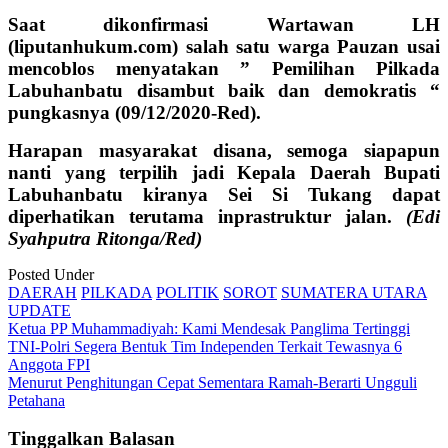
Saat dikonfirmasi Wartawan LH
(liputanhukum.com) salah satu warga Pauzan usai
mencoblos menyatakan ” Pemilihan Pilkada
Labuhanbatu disambut baik dan demokratis “
pungkasnya (09/12/2020-Red).
Harapan masyarakat disana, semoga siapapun
nanti yang terpilih jadi Kepala Daerah Bupati
Labuhanbatu kiranya Sei Si Tukang dapat
diperhatikan terutama inprastruktur jalan.
(Edi
Syahputra Ritonga/Red)
Posted Under
DAERAH
PILKADA
POLITIK
SOROT
SUMATERA UTARA
UPDATE
Post
Ketua PP Muhammadiyah: Kami Mendesak Panglima Tertinggi
TNI-Polri Segera Bentuk Tim Independen Terkait Tewasnya 6
navigation
Anggota FPI
Menurut Penghitungan Cepat Sementara Ramah-Berarti Ungguli
Petahana
Tinggalkan Balasan