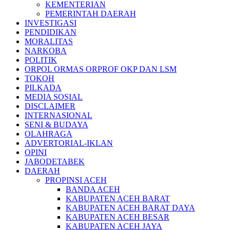
KEMENTERIAN
PEMERINTAH DAERAH
INVESTIGASI
PENDIDIKAN
MORALITAS
NARKOBA
POLITIK
ORPOL ORMAS ORPROF OKP DAN LSM
TOKOH
PILKADA
MEDIA SOSIAL
DISCLAIMER
INTERNASIONAL
SENI & BUDAYA
OLAHRAGA
ADVERTORIAL-IKLAN
OPINI
JABODETABEK
DAERAH
PROPINSI ACEH
BANDA ACEH
KABUPATEN ACEH BARAT
KABUPATEN ACEH BARAT DAYA
KABUPATEN ACEH BESAR
KABUPATEN ACEH JAYA