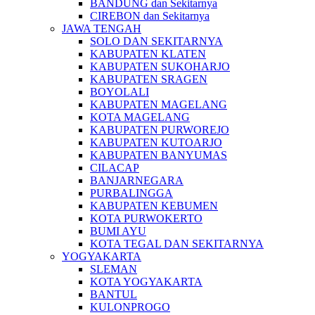
BANDUNG dan Sekitarnya
CIREBON dan Sekitarnya
JAWA TENGAH
SOLO DAN SEKITARNYA
KABUPATEN KLATEN
KABUPATEN SUKOHARJO
KABUPATEN SRAGEN
BOYOLALI
KABUPATEN MAGELANG
KOTA MAGELANG
KABUPATEN PURWOREJO
KABUPATEN KUTOARJO
KABUPATEN BANYUMAS
CILACAP
BANJARNEGARA
PURBALINGGA
KABUPATEN KEBUMEN
KOTA PURWOKERTO
BUMI AYU
KOTA TEGAL DAN SEKITARNYA
YOGYAKARTA
SLEMAN
KOTA YOGYAKARTA
BANTUL
KULONPROGO