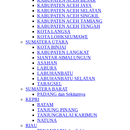
KABUPATEN ACEH BESAR
KABUPATEN ACEH JAYA
KABUPATEN ACEH SELATAN
KABUPATEN ACEH SINGKIL
KABUPATEN ACEH TAMIANG
KABUPATEN ACEH TENGAH
KOTA LANGSA
KOTA LOHKSEUMAWE
SUMATERA UTARA
KOTA BINJAI
KABUPATEN LANGKAT
SIANTAR-SIMALUNGUN
ASAHAN
LABURA
LABUHANBATU
LABUHANBATU SELATAN
TABAGSEL
SUMATERA BARAT
PADANG dan Sekitarnya
KEPRI
BATAM
TANJUNG PINANG
TANJUNGBALAI KARIMUN
NATUNA
RIAU