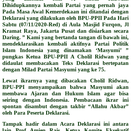
Dihidupkannya kembali Partai yang pernah jaya
Pada Masa Awal Kemerdekaan ini ditandai dengan
Deklarasi yang dilakukan oleh BPU-PPII Pada Hari
Sabtu (07/11/2020-Red) di Aula Masjid Furqon, Jl
Kramat Raya, Jakarta Pusat dan disiarkan secara
Daring.
” Kami yang bertanda tangan di bawah ini,
mendeklarasikan kembali aktifnya Partai Politik
Islam Indonesia yang dinamakan ‘Masyumi’ ”
pungkas Ketua BPU-PPII A Cholil Ridwan yang
didaulat membacakan Teks Deklarasi bertepatan
dengan Milad Partai Masyumi yang ke 75.
Lewat ikrarnya yang dibacakan Cholil Ridwan,
BPU-PPI menyampaikan bahwa Masyumi akan
membawa Ajaran dan Hukum Islam agar bisa
seiring dengan Indonesia. Pembacaan ikrar ini
spontan disambut dengan takbir “Allahu Akbar”
oleh Para Peserta Deklarasi.
Tampak hadir dalam Acara Deklarasi ini antara
lain Prof Amien Rais, Ketua Komite Eksekutif