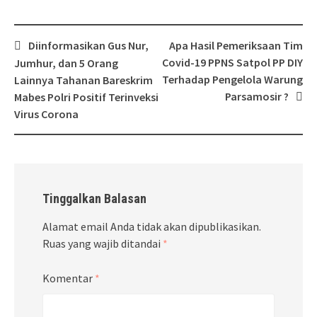
Post
Diinformasikan Gus Nur,
Apa Hasil Pemeriksaan Tim
navigation
Covid-19 PPNS Satpol PP DIY
Jumhur, dan 5 Orang
Terhadap Pengelola Warung
Lainnya Tahanan Bareskrim
Parsamosir ?
Mabes Polri Positif Terinveksi
Virus Corona
Tinggalkan Balasan
Alamat email Anda tidak akan dipublikasikan.
Ruas yang wajib ditandai
*
Komentar
*