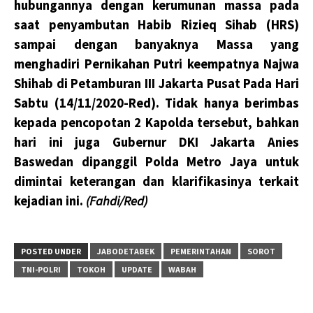
hubungannya dengan kerumunan massa pada
saat penyambutan Habib Rizieq Sihab (HRS)
sampai dengan banyaknya Massa yang
menghadiri Pernikahan Putri keempatnya Najwa
Shihab di Petamburan III Jakarta Pusat Pada Hari
Sabtu (14/11/2020-Red). Tidak hanya berimbas
kepada pencopotan 2 Kapolda tersebut, bahkan
hari ini juga Gubernur DKI Jakarta Anies
Baswedan dipanggil Polda Metro Jaya untuk
dimintai keterangan dan klarifikasinya terkait
kejadian ini.
(Fahdi/Red)
POSTED UNDER
JABODETABEK
PEMERINTAHAN
SOROT
TNI-POLRI
TOKOH
UPDATE
WABAH