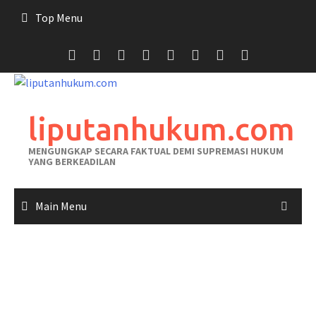
Skip
Top Menu
to
content
liputanhukum.com
MENGUNGKAP SECARA FAKTUAL DEMI SUPREMASI HUKUM
YANG BERKEADILAN
Main Menu