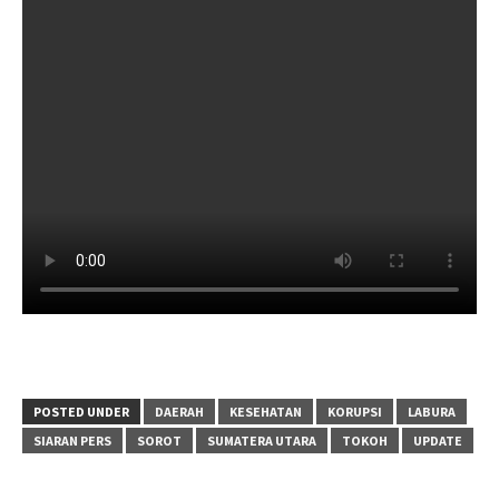
POSTED UNDER
DAERAH
KESEHATAN
KORUPSI
LABURA
SIARAN PERS
SOROT
SUMATERA UTARA
TOKOH
UPDATE