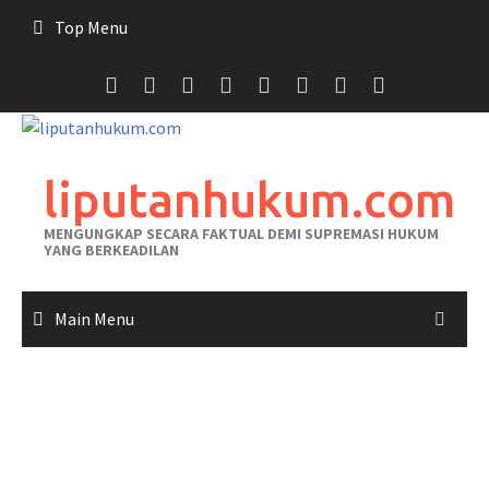
Skip
Top Menu
to
content
liputanhukum.com
MENGUNGKAP SECARA FAKTUAL DEMI SUPREMASI HUKUM
YANG BERKEADILAN
Main Menu