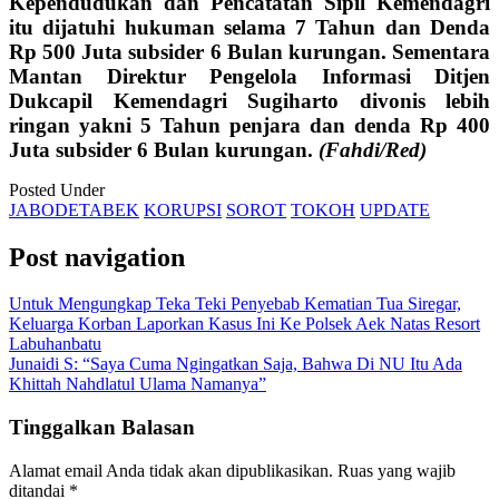
Kependudukan dan Pencatatan Sipil Kemendagri
itu dijatuhi hukuman selama 7 Tahun dan Denda
Rp 500 Juta subsider 6 Bulan kurungan. Sementara
Mantan Direktur Pengelola Informasi Ditjen
Dukcapil Kemendagri Sugiharto divonis lebih
ringan yakni 5 Tahun penjara dan denda Rp 400
Juta subsider 6 Bulan kurungan.
(Fahdi/Red)
Posted Under
JABODETABEK
KORUPSI
SOROT
TOKOH
UPDATE
Post navigation
Untuk Mengungkap Teka Teki Penyebab Kematian Tua Siregar,
Keluarga Korban Laporkan Kasus Ini Ke Polsek Aek Natas Resort
Labuhanbatu
Junaidi S: “Saya Cuma Ngingatkan Saja, Bahwa Di NU Itu Ada
Khittah Nahdlatul Ulama Namanya”
Tinggalkan Balasan
Alamat email Anda tidak akan dipublikasikan.
Ruas yang wajib
ditandai
*