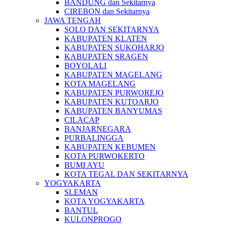
BANDUNG dan Sekitarnya
CIREBON dan Sekitarnya
JAWA TENGAH
SOLO DAN SEKITARNYA
KABUPATEN KLATEN
KABUPATEN SUKOHARJO
KABUPATEN SRAGEN
BOYOLALI
KABUPATEN MAGELANG
KOTA MAGELANG
KABUPATEN PURWOREJO
KABUPATEN KUTOARJO
KABUPATEN BANYUMAS
CILACAP
BANJARNEGARA
PURBALINGGA
KABUPATEN KEBUMEN
KOTA PURWOKERTO
BUMI AYU
KOTA TEGAL DAN SEKITARNYA
YOGYAKARTA
SLEMAN
KOTA YOGYAKARTA
BANTUL
KULONPROGO