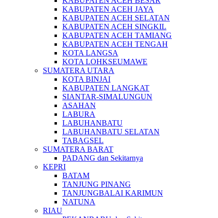
KABUPATEN ACEH BESAR
KABUPATEN ACEH JAYA
KABUPATEN ACEH SELATAN
KABUPATEN ACEH SINGKIL
KABUPATEN ACEH TAMIANG
KABUPATEN ACEH TENGAH
KOTA LANGSA
KOTA LOHKSEUMAWE
SUMATERA UTARA
KOTA BINJAI
KABUPATEN LANGKAT
SIANTAR-SIMALUNGUN
ASAHAN
LABURA
LABUHANBATU
LABUHANBATU SELATAN
TABAGSEL
SUMATERA BARAT
PADANG dan Sekitarnya
KEPRI
BATAM
TANJUNG PINANG
TANJUNGBALAI KARIMUN
NATUNA
RIAU