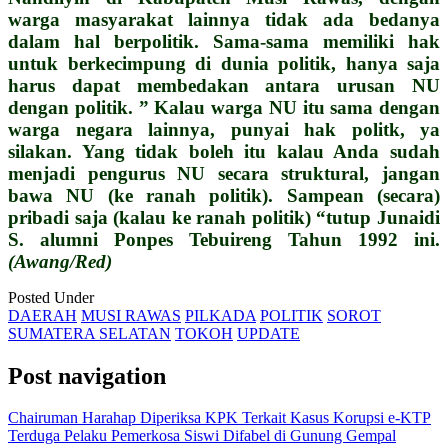
warga masyarakat lainnya tidak ada bedanya
dalam hal berpolitik. Sama-sama memiliki hak
untuk berkecimpung di dunia politik, hanya saja
harus dapat membedakan antara urusan NU
dengan politik. ” Kalau warga NU itu sama dengan
warga negara lainnya, punyai hak politk, ya
silakan. Yang tidak boleh itu kalau Anda sudah
menjadi pengurus NU secara struktural, jangan
bawa NU (ke ranah politik). Sampean (secara)
pribadi saja (kalau ke ranah politik) “tutup Junaidi
S. alumni Ponpes Tebuireng Tahun 1992 ini.
(Awang/Red)
Posted Under
DAERAH
MUSI RAWAS
PILKADA
POLITIK
SOROT
SUMATERA SELATAN
TOKOH
UPDATE
Post navigation
Chairuman Harahap Diperiksa KPK Terkait Kasus Korupsi e-KTP
Terduga Pelaku Pemerkosa Siswi Difabel di Gunung Gempal