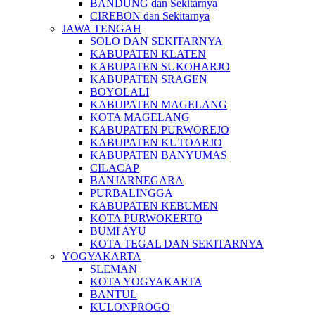
BANDUNG dan Sekitarnya
CIREBON dan Sekitarnya
JAWA TENGAH
SOLO DAN SEKITARNYA
KABUPATEN KLATEN
KABUPATEN SUKOHARJO
KABUPATEN SRAGEN
BOYOLALI
KABUPATEN MAGELANG
KOTA MAGELANG
KABUPATEN PURWOREJO
KABUPATEN KUTOARJO
KABUPATEN BANYUMAS
CILACAP
BANJARNEGARA
PURBALINGGA
KABUPATEN KEBUMEN
KOTA PURWOKERTO
BUMI AYU
KOTA TEGAL DAN SEKITARNYA
YOGYAKARTA
SLEMAN
KOTA YOGYAKARTA
BANTUL
KULONPROGO