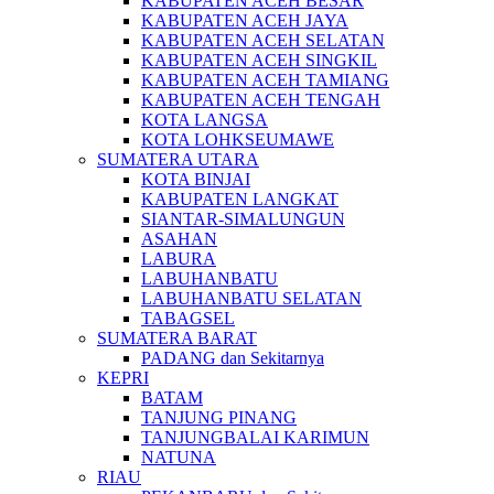
KABUPATEN ACEH BESAR
KABUPATEN ACEH JAYA
KABUPATEN ACEH SELATAN
KABUPATEN ACEH SINGKIL
KABUPATEN ACEH TAMIANG
KABUPATEN ACEH TENGAH
KOTA LANGSA
KOTA LOHKSEUMAWE
SUMATERA UTARA
KOTA BINJAI
KABUPATEN LANGKAT
SIANTAR-SIMALUNGUN
ASAHAN
LABURA
LABUHANBATU
LABUHANBATU SELATAN
TABAGSEL
SUMATERA BARAT
PADANG dan Sekitarnya
KEPRI
BATAM
TANJUNG PINANG
TANJUNGBALAI KARIMUN
NATUNA
RIAU